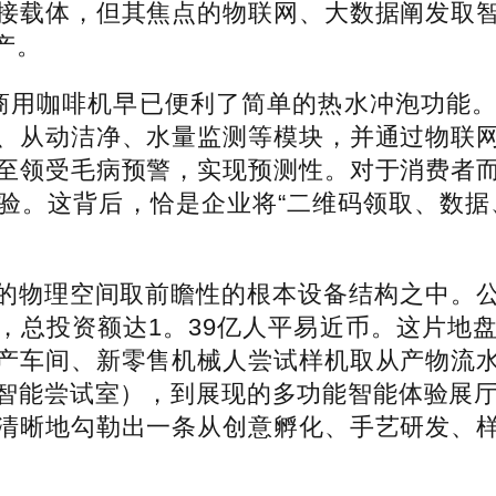
接载体，但其焦点的物联网、大数据阐发取
产。
用咖啡机早已便利了简单的热水冲泡功能。
、从动洁净、水量监测等模块，并通过物联
至领受毛病预警，实现预测性。对于消费者
验。这背后，恰是企业将“二维码领取、数据
。
物理空间取前瞻性的根本设备结构之中。公
方米，总投资额达1。39亿人平易近币。这片
产车间、新零售机械人尝试样机取从产物流
智能尝试室），到展现的多功能智能体验展厅
清晰地勾勒出一条从创意孵化、手艺研发、