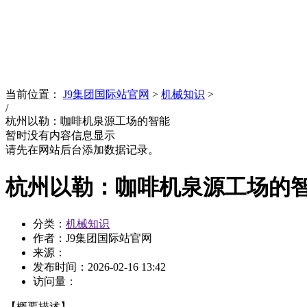
News
文化品牌
当前位置：
J9集团国际站官网
>
机械知识
>
/
杭州以勒：咖啡机泉源工场的智能
暂时没有内容信息显示
请先在网站后台添加数据记录。
杭州以勒：咖啡机泉源工场的
分类：
机械知识
作者：J9集团国际站官网
来源：
发布时间：
2026-02-16 13:42
访问量：
【概要描述】