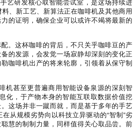
手艺研发核心取智能尝试室，是这场持续进
新材料、新工艺、新算法正在咖啡机及其他商用
活力的证明，确保企业可以或许不竭将最新的
配。这杯咖啡的背后，不只关乎咖啡豆的产
设备的发源，会发觉一场寂静却深刻的变化正
勾勒咖啡机出产的将来轮廓，引领着从保守制
啡机甚至更普遍商用智能设备泉源的深刻智
息化，于产物本身的智能互联取数据价值挖
景。这场并非一蹴而就，而是基于多年的手艺
在从规模劣势向以科技立异驱动的“智制”劣
发聪慧的制制力量，同样值得关心取品尝。前