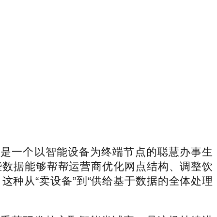
是一个以智能设备为终端节点的聪慧办事生
些数据能够帮帮运营商优化网点结构、调整饮
种从“卖设备”到“供给基于数据的全体处理