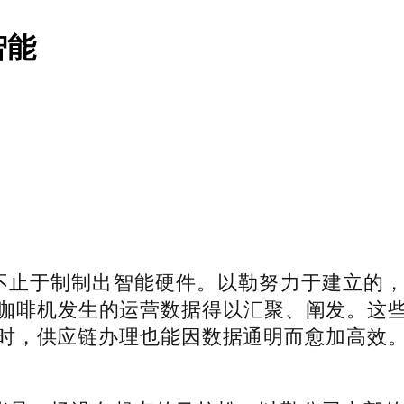
智能
止于制制出智能硬件。以勒努力于建立的，
咖啡机发生的运营数据得以汇聚、阐发。这
时，供应链办理也能因数据通明而愈加高效。这