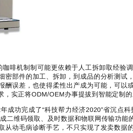
咖啡机制制可能更依赖于人工拆卸取经验调
细密部件的加工、拆卸，到成品的分析测试
报酬误差，也使得柔性出产成为可能，可以
，实正将ODM/OEM办事提拔到智能定制
成功完成了“科技帮力经济2020”省沉点
集成二维码领取、及时数据和物联网传输功能
取从动毛病诊断手艺，不只实现了发卖数据