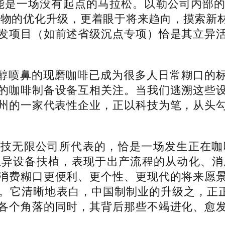
是一场没有起点的马拉松。以勒公司内部的
有产物的优化升级，更着眼于将来趋向，摸索
发项目（如前述省级沉点专项）恰是其立异
喷鼻的现磨咖啡已成为很多人日常糊口的标
的咖啡制备设备互相关注。当我们逃溯这些
州的一家代表性企业，正以科技为笔，从头
无限公司所代表的，恰是一场发生正在咖
立异设备扶植，表现于出产流程的从动化、消
消费糊口更便利、更个性、更现代的将来愿
。它清晰地表白，中国制制业的升级之，正正
各个角落的同时，其背后那些不竭进化、愈