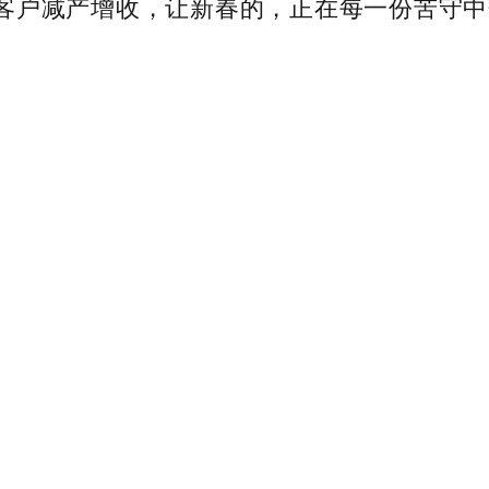
客户减产增收，让新春的，正在每一份苦守中