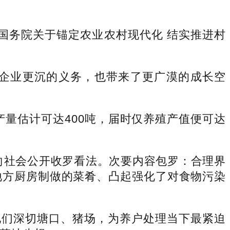
 国务院关于锚定农业农村现代化 结实推进村
企业更沉的义务，也带来了更广漠的成长空
量估计可达400吨，届时仅养殖产值便可达
向社会公开收罗看法。次要内容包罗：合理界
地方厨房制做的菜肴、凸起强化了对食物污染
他们深切塘口、猪场，为养户处理当下最紧迫