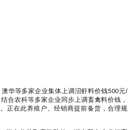
华等多家企业集体上调沼虾料价钱500元/
佑、结合农科等多家企业同步上调畜禽料价钱，
提示。正在此养殖户、经销商提前备货，合理规