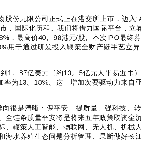
股份无限公司正式正在港交所上市，迈入“A
上市，国际化历程。我们将借力国际平台，立
%，最高价40。98港元/股。本次IPO最终
30%用于通过研发投入鞭策全财产链手艺立异
。87亿美元（约13。5亿元人平易近币），
年增加率为13。18%。这一增加次要驱动力
导向很是清晰：保平安、提质量、强科技、
、全链条质量平安将是将来五年政策取资金
标、鞭策人工智能、物联网、无人机、机械
和海水养殖生态问题分析管理、果断做好长