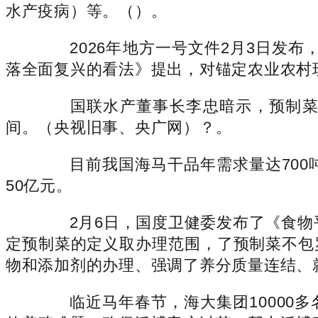
水产疫病）等。（）。
2026年地方一号文件2月3日发布，
落全面复兴的看法》提出，对锚定农业农村
国联水产董事长李忠暗示，预制菜国
间。（央视旧事、央广网）？。
目前我国海马干品年需求量达700吨
50亿元。
2月6日，国度卫健委发布了《食物平
定预制菜的定义取办理范围，了预制菜不包
物和添加剂的办理、强调了养分质量连结、
临近马年春节，海大集团10000多