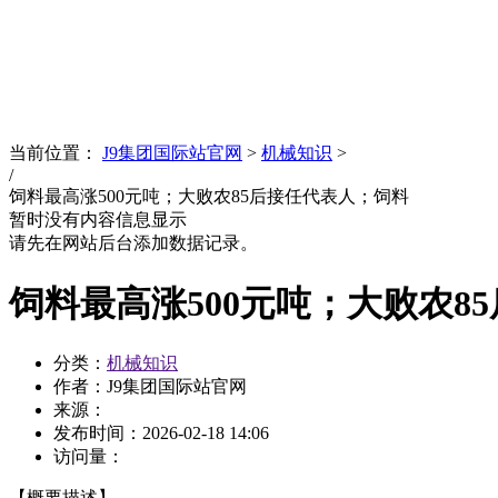
News
文化品牌
当前位置：
J9集团国际站官网
>
机械知识
>
/
饲料最高涨500元吨；大败农85后接任代表人；饲料
暂时没有内容信息显示
请先在网站后台添加数据记录。
饲料最高涨500元吨；大败农8
分类：
机械知识
作者：J9集团国际站官网
来源：
发布时间：
2026-02-18 14:06
访问量：
【概要描述】