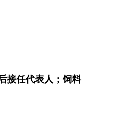
5后接任代表人；饲料