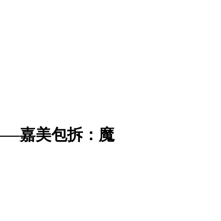
——嘉美包拆：魔