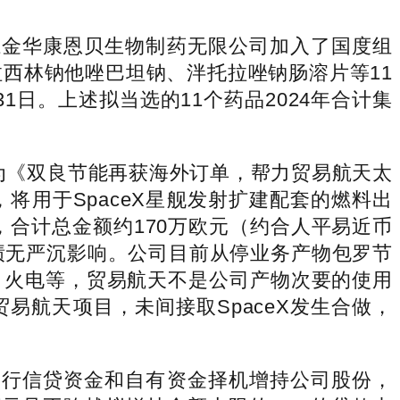
浙江金华康恩贝生物制药无限公司加入了国度组
西林钠他唑巴坦钠、泮托拉唑钠肠溶片等11
1日。上述拟当选的11个药品2024年合计集
名为《双良节能再获海外订单，帮力贸易航天太
将用于SpaceX星舰发射扩建配套的燃料出
订单，合计总金额约170万欧元（约合人平易近币
停业绩无严沉影响。公司目前从停业务产物包罗节
、火电等，贸易航天不是公司产物次要的使用
航天项目，未间接取SpaceX发生合做，
以银行信贷资金和自有资金择机增持公司股份，