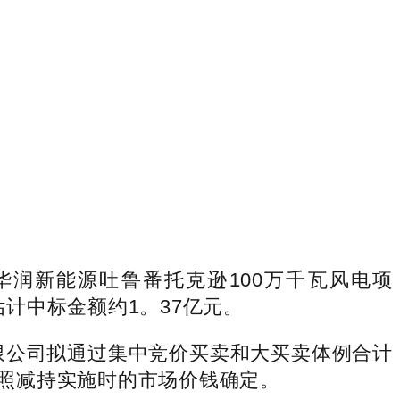
华润新能源吐鲁番托克逊100万千瓦风电项
估计中标金额约1。37亿元。
无限公司拟通过集中竞价买卖和大买卖体例合计
按照减持实施时的市场价钱确定。