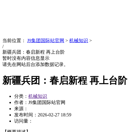
News
文化品牌
当前位置：
J9集团国际站官网
>
机械知识
>
/
新疆兵团：春启新程 再上台阶
暂时没有内容信息显示
请先在网站后台添加数据记录。
新疆兵团：春启新程 再上台阶
分类：
机械知识
作者：J9集团国际站官网
来源：
发布时间：
2026-02-27 18:59
访问量：
【概要描述】