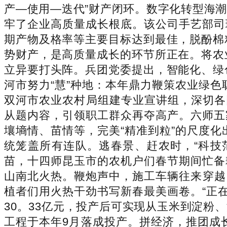
产—使用—迭代”财产闭环。数字化转型海
牢了企业高质量成长根底。该公司手艺部司
期产物及格率等主要目标达到最佳，脱酚棉
势财产，是高质量成长的环节所正在。将农
立异要打头阵。兵团党委提出，智能化、绿
河市努力“慧”种地：本年鼎力鞭策农业绿
双河市农业农村局组建专业宣讲组，深切各
从题内容，引领职工群众再夺高产。六师五
壤墒情、苗情等，完美“精准到粒”的尺度化
统笼盖所有连队。逃春景、赶农时，“科技
苗，十四师昆玉市的农机户们春节期间忙备
山南北火热。鞭炮声中，施工车辆往来穿越
植者们用火热干劲书写新春最美画卷。“正
30。33亿元，投产后可实现从玉米到淀
工程于本年9月落成投产。拼经济，推团成