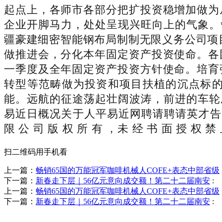
起点上，各师市各部分把扩投资稳增加做为
企业开脚马力，处处呈现兴旺向上的气象。
疆豪建细密智能钢布局制制无限义务公司项
做推进会，分化本年固定资产投资使命。各
一季度及全年固定资产投资方针使命。培育
转型等范畴做为投资和项目扶植的沉点标
能。远航的征途荡起壮阔波涛，前进的车轮
易近日概况关于人平易近网聘请聘请英才告白
限 公 司 版 权 所 有 ，未 经 书 面 授 权 禁
扫二维码用手机看
上一篇：
畅销65国的万能冠军咖啡机械人COFE+表态中部省级
下一篇：
新春走下层｜56亿元意向成交额！第二十二届南安
:
上一篇：
畅销65国的万能冠军咖啡机械人COFE+表态中部省级
下一篇：
新春走下层｜56亿元意向成交额！第二十二届南安
:
销售热线