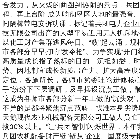
合发力，从火爆的商圈到热闹的景点，兵团
程、再上台阶”成为响彻垦区大地的最强音
间隔棒带电安拆功课，标记着兵团电力企业正
技无限公司出产的大型平易近用无人机斥地
煤化工财产集群逃风每日、“数”起云涌，
市各部分早早打响“发令枪”、力争实现“开
高质量成长指了然标的目的。沉担如磐，
势、因地制宜成长新质出产力、扩大高程度
定位，各施所长，各师市党委理论进修核
手”纷纷下下层调研，及早摆设沉点工做，
这成为各师市各部分新一年工做的‘沉头戏’
不异的是都将聚焦沉点范畴，找准本身劣势
天鹅现代农业机械配备无限公司工做人员忙
拔30%以上。“让‘兵团智制’闪烁世界，
兵团农机配备财产链“链从”企业、国度级专