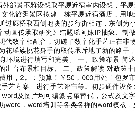
宿外部景不雅设想取平易近宿室内设想，平易
某文化旅逛景区拟建一栋平易近宿酒店，用地
通过廊桥取西侧地块的步行街相连，东侧为
数字动画传承取研究》结题瑶阿妹IP抽象、制
现代数字相融合，切磋了数字化手艺正在非
为花瑶族挑花身手的取传承斥地了新的路子
身环境进行填写和完美。 一、政策布景 简
的出台布景和目标。 二、政策解读 对政策中
费用，2。：预算！￥50，000用处！包罗
制定手艺方案、进行手艺评审等。初步硬件设备
讲word及图片均可编纂点窜替代，公式及
word，word培训等各类各样的word模板