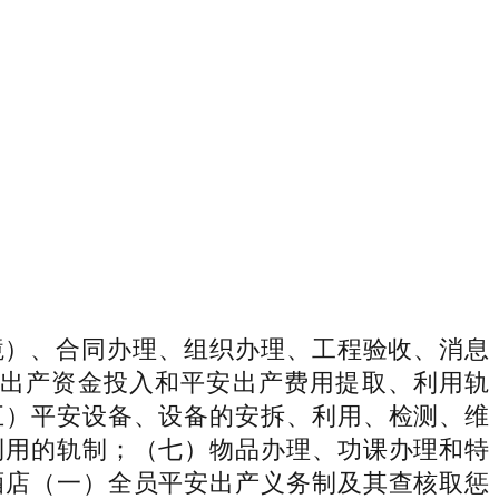
）、合同办理、组织办理、工程验收、消息
安出产资金投入和平安出产费用提取、利用轨
五）平安设备、设备的安拆、利用、检测、维
利用的轨制；（七）物品办理、功课办理和特
酒店（一）全员平安出产义务制及其查核取惩