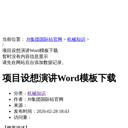
News
文化品牌
当前位置：
J9集团国际站官网
>
机械知识
>
/
项目设想演讲Word模板下载
暂时没有内容信息显示
请先在网站后台添加数据记录。
项目设想演讲Word模板下载
分类：
机械知识
作者：J9集团国际站官网
来源：
发布时间：
2026-02-28 18:43
访问量：
【概要描述】