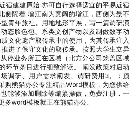
近宿建建原始 亦可自行选择适宜的平易近宿
北侧隔着 增江南为宽阔的增江，西侧为景不
小型青年旅社。用地地形平展，写一篇调研演
做动态脸色包、系类文创产物以及制做数字动
物质文化遗产取传承中的使用，为其传承注入
，推进了保守文化的取传承。按照大学生立异
述从停业务所正在区域（北方分公司笼盖区域
的环节条目进行细致解读。 阐发政策对启动
市场调研、用户需求阐发、调研费用3。：预
采购熊猫办公专注精品Word模板，为您供给
文字也能够添加删除等编纂操做，免费注册，一
，更多word模板就正在熊猫办公。