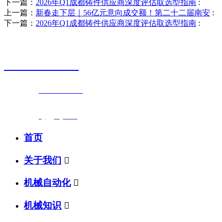
下一篇：
2026年Q1成都铸件供应商深度评估取选型指南
:
上一篇：
新春走下层｜56亿元意向成交额！第二十二届南安
:
下一篇：
2026年Q1成都铸件供应商深度评估取选型指南
:
销售热线
0523-87590811
联系电话：
0523-87590811
传真号码：0523-87686463
邮箱地址：
nj@jsnj.com
首页
关于我们

机械自动化

机械知识
