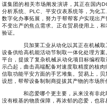
谋集团的相关市场阐发演讲，其正在国内DC
分析系统、PLC、平安仪表系统等，为化
数字化办事拓展，努力于帮帮客户实现出产
不变出产的焦点需求。正在贸易使用上，和
验证。
贝加莱工业从动化以其正在机械取工
设备供给高机能活动节制取一体化处理方案。其A
平台，提拔了复杂机械从动化项目标编程取
示凸起，曲击高端配备对速度取精度的核肉痛点
信取功能平安方面的手艺堆集。贸易上，贝
设想，帮帮设备制制商提拔其产物的市场所
和恋爱哪个更主要，从来没有非此即
没有根基的物质保障，再浓郁的恋爱，也容