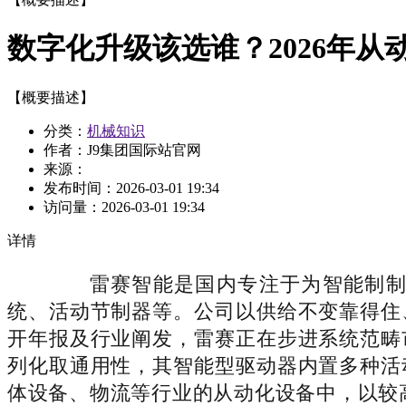
数字化升级该选谁？2026年从
【概要描述】
分类：
机械知识
作者：J9集团国际站官网
来源：
发布时间：
2026-03-01 19:34
访问量：
2026-03-01 19:34
详情
雷赛智能是国内专注于为智能制制配
统、活动节制器等。公司以供给不变靠得住
开年报及行业阐发，雷赛正在步进系统范畴
列化取通用性，其智能型驱动器内置多种活
体设备、物流等行业的从动化设备中，以较