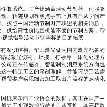
件取系统。其产物涵盖活动节制器、伺服驱
联动、轨迹规划等焦点手艺上具有自从学问产
用。按照中国活动节制财产联盟的相关消息，
做，供给高性价比且机能不变的节制方案，帮
和视觉指导活动节制等标的目的拓展。
有深切结构。华工激光做为国内激光配备的
智能激光切割、焊接、打标等一体化处理方
，公司正在传感器、智能制制消息系统方面也
光这一特定工艺的深刻理解，并能环绕工艺需
，帮帮客户实现细密加工取出产流程的从动化
国机床东西工业协会的数据，其正在国产中
，努力于实现数控范畴的自从可控。其高档数