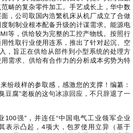
点范畴的复杂零件加工。手艺成长上，华中数
层面，公司取国内浩繁机床从机厂成立了合做
国度制制业根本配备升级的计谋需求。能源电
MI等，供给较为完整的工控产物线。按照行
通用性取行业使用连系，推出了针对起沉、空
入，旨正在供给从部件到小型系统的处理方
使用需求、供给有合作力的分析成本劣势为特
来纷歧样的参取感，感激您的支撑！编纂：
情臭豆腐”老板的这句冰凉回应，不只辞退了一
00强”，并连任“中国电气工业领军企业
选中，其表示凸起，4项大，包罗使用立异（基于