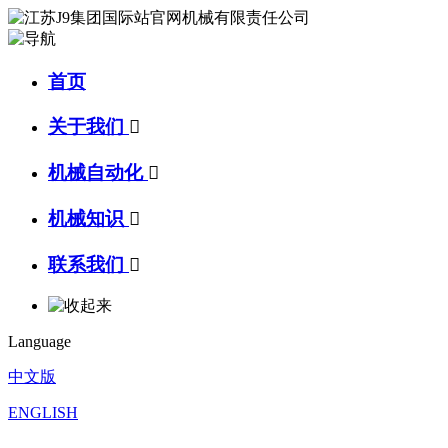
首页
关于我们

机械自动化

机械知识

联系我们

Language
中文版
ENGLISH