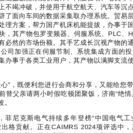
上不竭冲破，并使用于航空航天、汽车等沉
辟了面向车间的数据采集取办理系统。贸易
处理方案，帮力国产机床机能提拔，办事于
块，其产物包罗变频器、伺服系统、PLC、H
有必然的市场份额。其手艺成长沉视产物的
，公司加强正在伺服节制、系统集成方面的投
集办事于各类工业用户，其产物以满脚支流
心”，既便利您进行会商和分享，又能给您带
家前替父亲请两小时假吃顿团聚饭，济南“绝
波。
尼克斯电气持续多年登榜“中国电气工业1
工业出格贡献。正在CAIMRS 2024项评