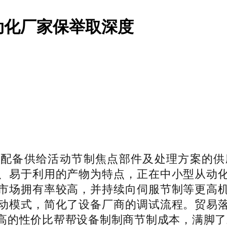
动化厂家保举取深度
备供给活动节制焦点部件及处理方案的供
、易于利用的产物为特点，正在中小型从动
市场拥有率较高，并持续向伺服节制等更高
动模式，简化了设备厂商的调试流程。贸易
高的性价比帮帮设备制制商节制成本，满脚了