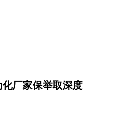
动化厂家保举取深度