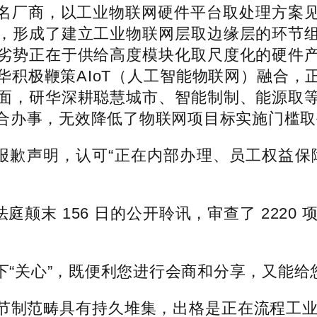
厂商，以工业物联网硬件平台取处理方案见
，形成了建立工业物联网层取边缘层的环节
劣势正在于供给高度模块化取尺度化的硬件
积极鞭策AIoT（人工智能物联网）融合，
面，研华深耕聪慧城市、智能制制、能源取
合办事，无效降低了物联网项目标实施门槛取
歉声明，认可“正在内部办理、员工权益保
讼法庭颠末 156 日的公开聆讯，审查了 222
关心”，既便利您进行会商和分享，又能给
制范畴具有持久堆集，出格是正在流程工业从