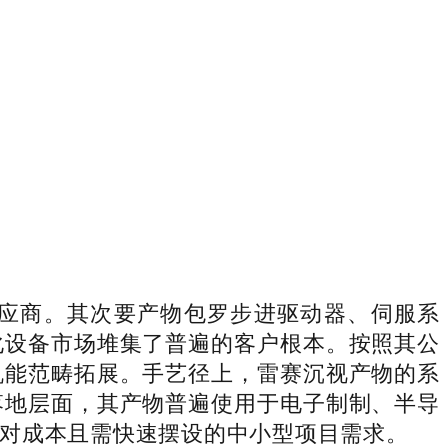
应商。其次要产物包罗步进驱动器、伺服系
化设备市场堆集了普遍的客户根本。按照其公
机能范畴拓展。手艺径上，雷赛沉视产物的系
落地层面，其产物普遍使用于电子制制、半导
对成本且需快速摆设的中小型项目需求。