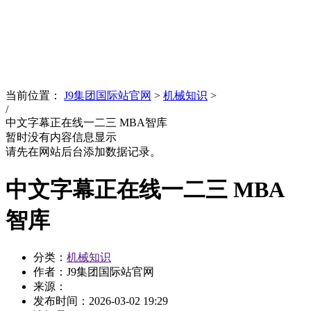
News
文化品牌
当前位置：
J9集团国际站官网
>
机械知识
>
/
中文字幕正在线一二三 MBA智库
暂时没有内容信息显示
请先在网站后台添加数据记录。
中文字幕正在线一二三 MBA
智库
分类：
机械知识
作者：J9集团国际站官网
来源：
发布时间：
2026-03-02 19:29