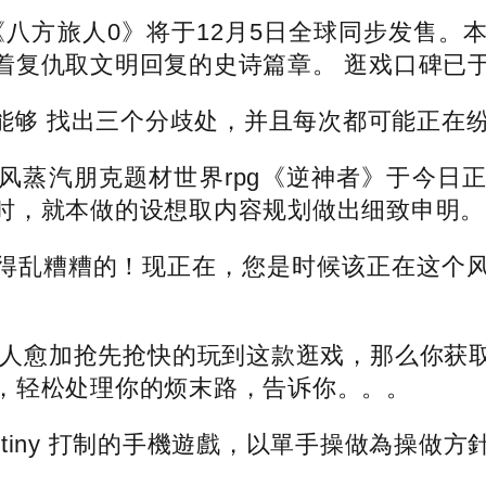
八方旅人0》将于12月5日全球同步发售。
复仇取文明回复的史诗篇章。 逛戏口碑已于昨
 找出三个分歧处，并且每次都可能正在纷歧
朋克题材世界rpg《逆神者》于今日正式发
时，就本做的设想取内容规划做出细致申明。
乱糟糟的！现正在，您是时候该正在这个风
人愈加抢先抢快的玩到这款逛戏，那么你获取
，轻松处理你的烦末路，告诉你。。。
iny 打制的手機遊戲，以單手操做為操做方