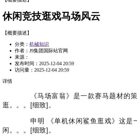
休闲竞技逛戏马场风云
【概要描述】
分类：
机械知识
作者：J9集团国际站官网
来源：
发布时间：
2025-12-04 20:59
访问量：
2025-12-04 20:59
详情
《马场富翁》是一款赛马题材的策略
逛。。。[细致]。
申明 《单机休闲鲨鱼逛戏》这是一
闲。。。[细致]。