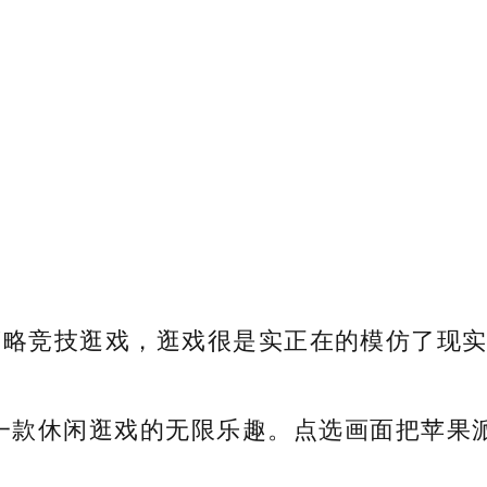
竞技逛戏，逛戏很是实正在的模仿了现实
款休闲逛戏的无限乐趣。点选画面把苹果派