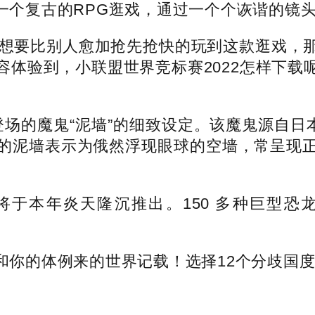
复古的RPG逛戏，通过一个个诙谐的镜头摸
想要比别人愈加抢先抢快的玩到这款逛戏，
容体验到，小联盟世界竞标赛2022怎样下载
的魔鬼“泥墙”的细致设定。该魔鬼源自日本
的泥墙表示为俄然浮现眼球的空墙，常呈现
本年炎天隆沉推出。150 多种巨型恐
的体例来的世界记载！选择12个分歧国度的