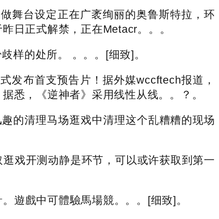
本做舞台设定正在广袤绚丽的奥鲁斯特拉，环
日正式解禁，正在Metacr。。。
样的处所。 。。。[细致]。
布首支预告片！据外媒wccftech报道，
 据悉，《逆神者》采用线性从线。。？。
趣的清理马场逛戏中清理这个乱糟糟的现场
逛戏开测动静是环节，可以或许获取到第一
針。遊戲中可體驗馬場競。。。[细致]。