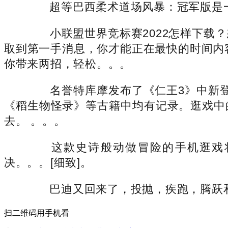
超等巴西柔术道场风暴：冠军版是一个
小联盟世界竞标赛2022怎样下载？
取到第一手消息，你才能正在最快的时间内
你带来两招，轻松。。。
名誉特库摩发布了《仁王3》中新登场
《稻生物怪录》等古籍中均有记录。逛戏中
去。 。。。
这款史诗般动做冒险的手机逛戏将于
决。。。[细致]。
巴迪又回来了，投抛，疾跑，腾跃和你
扫二维码用手机看