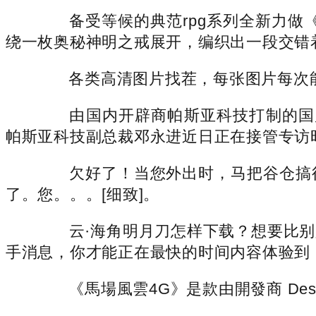
备受等候的典范rpg系列全新力做《
绕一枚奥秘神明之戒展开，编织出一段交错着
各类高清图片找茬，每张图片每次能够
由国内开辟商帕斯亚科技打制的国风蒸汽
帕斯亚科技副总裁邓永进近日正在接管专访
欠好了！当您外出时，马把谷仓搞得
了。您。。。[细致]。
云·海角明月刀怎样下载？想要比别
手消息，你才能正在最快的时间内容体验到
《馬場風雲4G》是款由開發商 Dest