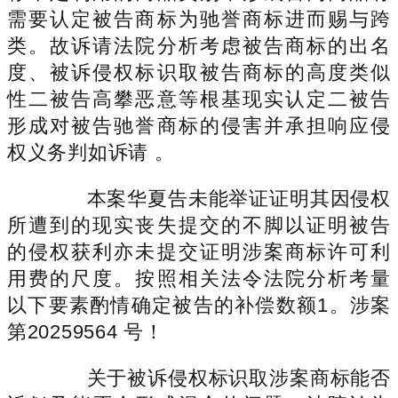
需要认定被告商标为驰誉商标进而赐与跨
类。故诉请法院分析考虑被告商标的出名
度、被诉侵权标识取被告商标的高度类似
性二被告高攀恶意等根基现实认定二被告
形成对被告驰誉商标的侵害并承担响应侵
权义务判如诉请 。
本案华夏告未能举证证明其因侵权
所遭到的现实丧失提交的不脚以证明被告
的侵权获利亦未提交证明涉案商标许可利
用费的尺度。按照相关法令法院分析考量
以下要素酌情确定被告的补偿数额1。涉案
第20259564 号！
关于被诉侵权标识取涉案商标能否