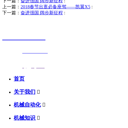
下一篇：
奋进强国 阔步新征程
:
上一篇：
2018春节出逛必备座驾——凯翼X5
:
下一篇：
奋进强国 阔步新征程
:
销售热线
0523-87590811
联系电话：
0523-87590811
传真号码：0523-87686463
邮箱地址：
nj@jsnj.com
首页
关于我们

机械自动化

机械知识
