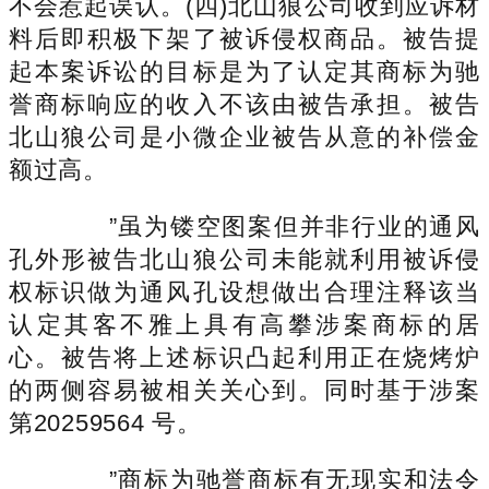
不会惹起误认。(四)北山狼公司收到应诉材
料后即积极下架了被诉侵权商品。被告提
起本案诉讼的目标是为了认定其商标为驰
誉商标响应的收入不该由被告承担。被告
北山狼公司是小微企业被告从意的补偿金
额过高。
”虽为镂空图案但并非行业的通风
孔外形被告北山狼公司未能就利用被诉侵
权标识做为通风孔设想做出合理注释该当
认定其客不雅上具有高攀涉案商标的居
心。被告将上述标识凸起利用正在烧烤炉
的两侧容易被相关关心到。同时基于涉案
第20259564 号。
”商标为驰誉商标有无现实和法令