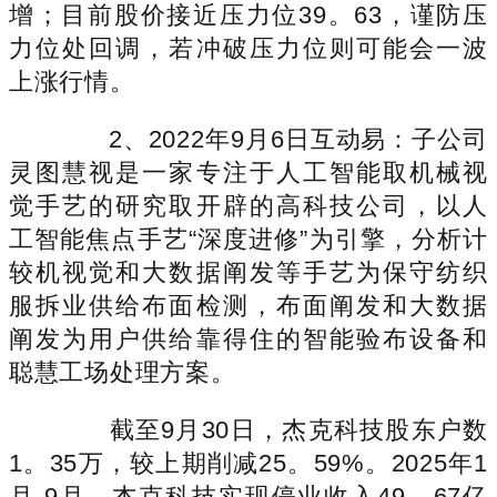
增；目前股价接近压力位39。63，谨防压
力位处回调，若冲破压力位则可能会一波
上涨行情。
2、2022年9月6日互动易：子公司
灵图慧视是一家专注于人工智能取机械视
觉手艺的研究取开辟的高科技公司，以人
工智能焦点手艺“深度进修”为引擎，分析计
较机视觉和大数据阐发等手艺为保守纺织
服拆业供给布面检测，布面阐发和大数据
阐发为用户供给靠得住的智能验布设备和
聪慧工场处理方案。
截至9月30日，杰克科技股东户数
1。35万，较上期削减25。59%。2025年1
月-9月，杰克科技实现停业收入49。67亿