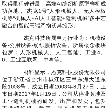
取得里程碑进展，高端AI缝纫机原型样机成
功落地，“杰克1号”人形机械人、无人模板
机等“机械人+AI人工智能+缝制机械”多手艺
融合的智能高端产物初具雏形。
杰克科技所属申万行业为：机械设
备-公用设备-纺织服拆设备。所属概念板块
包罗：人形机械人、人工智能、工业4。
0、工业互联网、中盘等。
材料显示，杰克科技股份无限公司
位于浙江省台州市椒江区三甲东海大道东
段1008号，成立日期2003年8月27日，上
市日期2017年1月19日，公司从停业务涉及
工业缝制机械的研发、出产和发卖，包罗