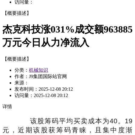
访问量：
【概要描述】
杰克科技涨031%成交额963885
万元今日从力净流入
【概要描述】
分类：
机械知识
作者：J9集团国际站官网
来源：
发布时间：
2025-12-08 20:12
访问量：
2025-12-08 20:12
详情
该股筹码平均买卖成本为40。19
元，近期该股获筹码青睐，且集中度渐