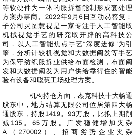
等软硬件为一体的服拆智能制形成套处理
方案办事商。2022年9月6日互动易答复：
子公司灵图慧视是一家专注于人工智能取
机械视觉手艺的研究取开辟的高科技公
司，以人工智能焦点手艺“深度进修”为引
擎，分析计较机视觉和大数据阐发等手艺
为保守纺织服拆业供给布面检测，布面阐
发和大数据阐发为用户供给靠得住的智能
验布设备和聪慧工场处理方案。
机构持仓方面，杰克科技十大畅通
股东中，地方结算无限公司位居第四大畅
通股东，持股1419。93万股，比拟上期削
减135。65万股。广发稳健增加夹杂
A（270002）、招商劣势企业夹杂