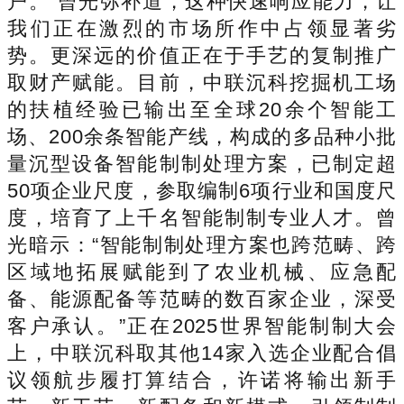
户。”曾光弥补道，这种快速响应能力，让
我们正在激烈的市场所作中占领显著劣
势。更深远的价值正在于手艺的复制推广
取财产赋能。目前，中联沉科挖掘机工场
的扶植经验已输出至全球20余个智能工
场、200余条智能产线，构成的多品种小批
量沉型设备智能制制处理方案，已制定超
50项企业尺度，参取编制6项行业和国度尺
度，培育了上千名智能制制专业人才。曾
光暗示：“智能制制处理方案也跨范畴、跨
区域地拓展赋能到了农业机械、应急配
备、能源配备等范畴的数百家企业，深受
客户承认。”正在2025世界智能制制大会
上，中联沉科取其他14家入选企业配合倡
议领航步履打算结合，许诺将输出新手