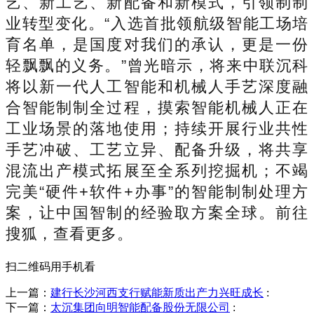
艺、新工艺、新配备和新模式，引领制制
业转型变化。“入选首批领航级智能工场培
育名单，是国度对我们的承认，更是一份
轻飘飘的义务。”曾光暗示，将来中联沉科
将以新一代人工智能和机械人手艺深度融
合智能制制全过程，摸索智能机械人正在
工业场景的落地使用；持续开展行业共性
手艺冲破、工艺立异、配备升级，将共享
混流出产模式拓展至全系列挖掘机；不竭
完美“硬件+软件+办事”的智能制制处理方
案，让中国智制的经验取方案全球。前往
搜狐，查看更多。
扫二维码用手机看
上一篇：
建行长沙河西支行赋能新质出产力兴旺成长
:
下一篇：
太沉集团向明智能配备股份无限公司
: