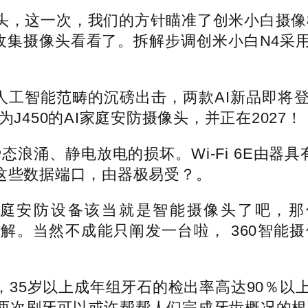
像头，这一次，我们的方针瞄准了创米小白摄像机
收集摄像头看看了。拆解步调创米小白N4采
工智能范畴的沉磅出击，两款AI新品即将登
J450的AI家庭安防摄像头，并正在2027！
浪涌、静电放电的损坏。Wi-Fi 6E由器具
这些数据端口，由器极易受？。
安防设备该当就是智能摄像头了吧，那
机的拆解。当然不成能只阐发一台啦， 360智
5岁以上成年组牙石的检出率高达90％以上
两次刷牙可以或许帮帮人们完成牙齿概况的根