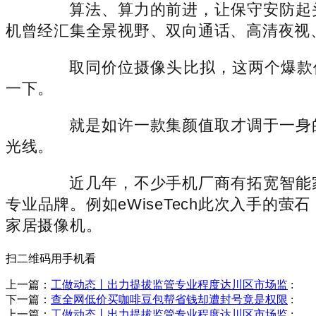
算法、算力的前进，让保守安防起头
机曾经汇集全景视野、双向通话、高清夜视、
取同价位摄像头比拟，这两个爆款价
一下。
就是如许一款集颜值取才调于一身的
光线。
近几年，不少手机厂商有拓宽智能家
专业品牌。例如eWiseTech此次入手的
家居摄像机。
扫二维码用手机看
上一篇：
工做动态丨出力提拔监管专业程度达川区市场监
:
下一篇：
查全网低价买咖啡豆包帮省钱却遭封号竟是权限
:
上一篇：
工做动态丨出力提拔监管专业程度达川区市场监
: