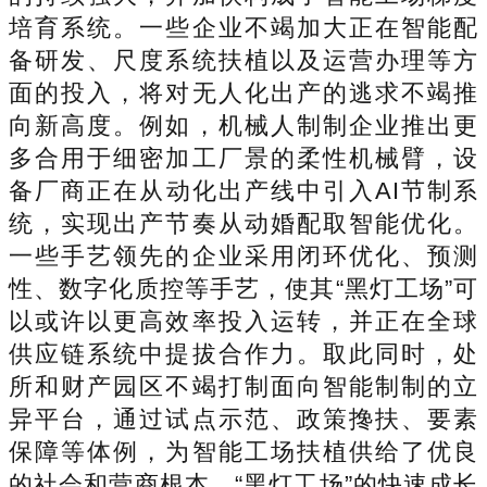
培育系统。一些企业不竭加大正在智能配
备研发、尺度系统扶植以及运营办理等方
面的投入，将对无人化出产的逃求不竭推
向新高度。例如，机械人制制企业推出更
多合用于细密加工厂景的柔性机械臂，设
备厂商正在从动化出产线中引入AI节制系
统，实现出产节奏从动婚配取智能优化。
一些手艺领先的企业采用闭环优化、预测
性、数字化质控等手艺，使其“黑灯工场”可
以或许以更高效率投入运转，并正在全球
供应链系统中提拔合作力。取此同时，处
所和财产园区不竭打制面向智能制制的立
异平台，通过试点示范、政策搀扶、要素
保障等体例，为智能工场扶植供给了优良
的社会和营商根本。“黑灯工场”的快速成长