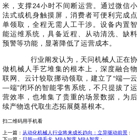
米，支撑24小时不间断运营。通过微信小
法式或机身触摸屏，消费者可便利完成点
单领取，全程无需人工干涉。设备内置智
能运维系统，具备近程、从动清洗、缺料
预警等功能，显著降低了运营成本。
行业阐发认为，天问机械人正在协
做机械人手艺堆集的根本上，深度融合物
联网、云计较取挪动领取，建立了“端—云
—端”闭环的智能零售系统，不只提拔了运
营效率，也堆集了贵重的场景数据，为后
续产物迭代取生态拓展奠基根本。
扫二维码用手机看
上一篇：
从动化机械人行业将来成长趋向：立异驱动前景
:
下一篇：
日韩一级毛卡_MBA智库 MBA智库
: