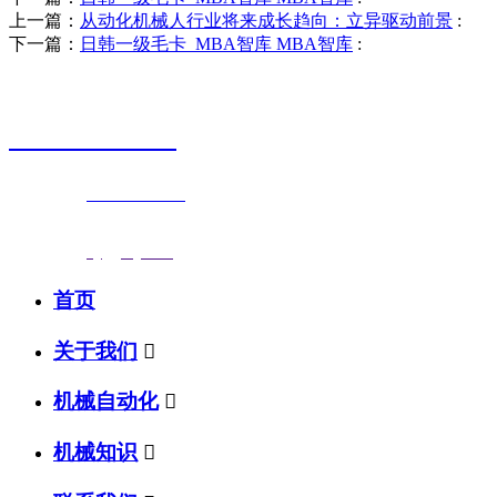
上一篇：
从动化机械人行业将来成长趋向：立异驱动前景
:
下一篇：
日韩一级毛卡_MBA智库 MBA智库
:
销售热线
0523-87590811
联系电话：
0523-87590811
传真号码：0523-87686463
邮箱地址：
nj@jsnj.com
首页
关于我们

机械自动化

机械知识
