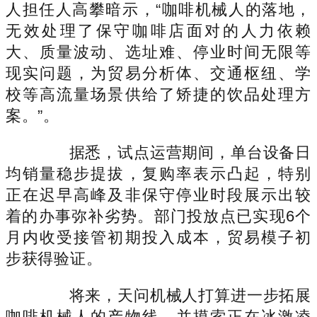
人担任人高攀暗示，“咖啡机械人的落地，
无效处理了保守咖啡店面对的人力依赖
大、质量波动、选址难、停业时间无限等
现实问题，为贸易分析体、交通枢纽、学
校等高流量场景供给了矫捷的饮品处理方
案。”。
据悉，试点运营期间，单台设备日
均销量稳步提拔，复购率表示凸起，特别
正在迟早高峰及非保守停业时段展示出较
着的办事弥补劣势。部门投放点已实现6个
月内收受接管初期投入成本，贸易模子初
步获得验证。
将来，天问机械人打算进一步拓展
咖啡机械人的产物线，并摸索正在冰激凌