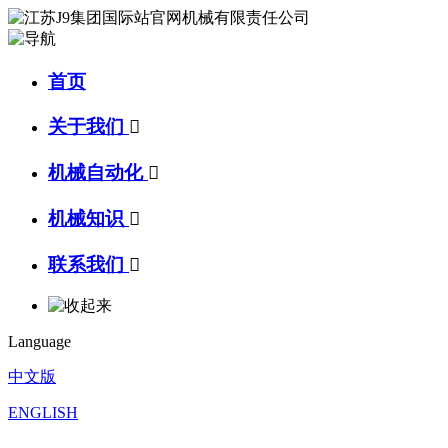
首页
关于我们

机械自动化

机械知识

联系我们

Language
中文版
ENGLISH