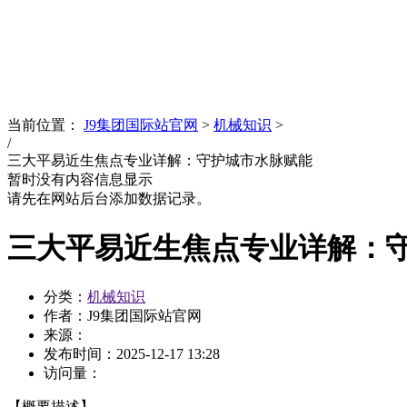
News
文化品牌
当前位置：
J9集团国际站官网
>
机械知识
>
/
三大平易近生焦点专业详解：守护城市水脉赋能
暂时没有内容信息显示
请先在网站后台添加数据记录。
三大平易近生焦点专业详解：
分类：
机械知识
作者：J9集团国际站官网
来源：
发布时间：
2025-12-17 13:28
访问量：
【概要描述】