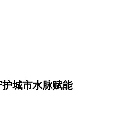
守护城市水脉赋能