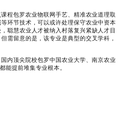
课程包罗农业物联网手艺、精准农业道理取
掘等环节技术，可以或许处理保守农业中资本
级，聪慧农业人才被纳入村落复兴紧缺人才目
。但需留意的是，该专业是典型的交叉学科，
国内顶尖院校包罗中国农业大学、南京农业
都能提前堆集专业根本。