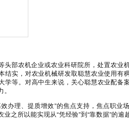
头部农机企业或农业科研院所，处置农业机
本结实，对农业机械研发取聪慧农业使用有
大学等。对高中生来说，关心聪慧农业配备
力。
效办理、提质增效”的焦点支持，焦点职业场
业之所以能实现从“凭经验”到“靠数据”的