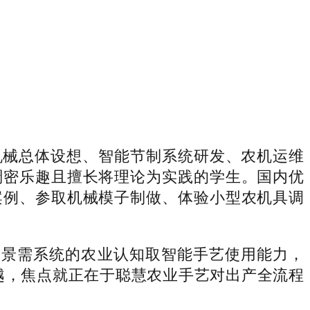
械总体设想、智能节制系统研发、农机运维
稠密乐趣且擅长将理论为实践的学生。国内优
案例、参取机械模子制做、体验小型农机具调
景需系统的农业认知取智能手艺使用能力，
逾越，焦点就正在于聪慧农业手艺对出产全流程