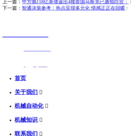
上一篇：
中方抛118亿美债逼出4接盘国马斯克已通知白宫：
:
下一篇：
智通决策参考︱热点呈现多元化 情感正正在回暖
:
销售热线
0523-87590811
联系电话：
0523-87590811
传真号码：0523-87686463
邮箱地址：
nj@jsnj.com
首页
关于我们

机械自动化

机械知识

联系我们
