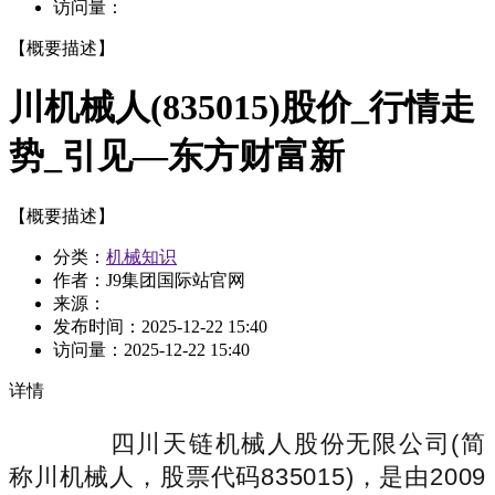
访问量：
【概要描述】
川机械人(835015)股价_行情走
势_引见—东方财富新
【概要描述】
分类：
机械知识
作者：J9集团国际站官网
来源：
发布时间：
2025-12-22 15:40
访问量：
2025-12-22 15:40
详情
四川天链机械人股份无限公司(简
称川机械人，股票代码835015)，是由2009