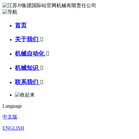
首页
关于我们

机械自动化

机械知识

联系我们

Language
中文版
ENGLISH