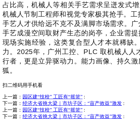
占比高，机械人等相关手艺需求呈迸发式增
机械人节制工程师和视觉专家极其抢手。工
手艺人才供给远不克不及满脚市场需求。广
手艺成漫空间取财产生态的岗亭，企业需提
现场实施经验，这类复合型人才本就稀缺。高
力。2025年，广州工控、PLC 取机械
行者，更是立异驱动力。能力画像、持久激
狐。
扫二维码用手机看
上一篇：
园区建“技校” 工匠有“摇篮”
:
下一篇：
经济大省挑大梁｜市坊子区：“亩产效益”激发
:
上一篇：
园区建“技校” 工匠有“摇篮”
:
下一篇：
经济大省挑大梁｜市坊子区：“亩产效益”激发
:
销售热线