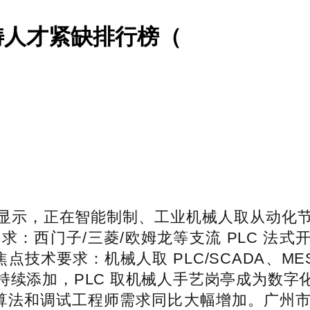
人范畴人才紧缺排行榜（
示，正在智能制制、工业机械人取从动化节
西门子/三菱/欧姆龙等支流 PLC 法式开辟、
调优能力。焦点技术要求：机械人取 PLC/SCAD
持续添加，PLC 取机械人手艺岗亭成为数字
械人算法和调试工程师需求同比大幅增加。广州