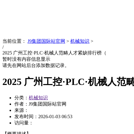
News
文化品牌
当前位置：
J9集团国际站官网
>
机械知识
>
/
2025 广州工控·PLC·机械人范畴人才紧缺排行榜（
暂时没有内容信息显示
请先在网站后台添加数据记录。
2025 广州工控·PLC·机械
分类：
机械知识
作者：J9集团国际站官网
来源：
发布时间：
2026-01-03 06:53
访问量：
【概要描述】