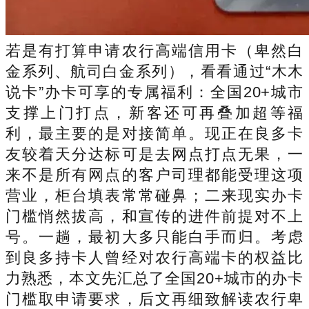
若是有打算申请农行高端信用卡（卑然白
金系列、航司白金系列），看看通过“木木
说卡”办卡可享的专属福利：全国20+城市
支撑上门打点，新客还可再叠加超等福
利，最主要的是对接简单。现正在良多卡
友较着天分达标可是去网点打点无果，一
来不是所有网点的客户司理都能受理这项
营业，柜台填表常常碰鼻；二来现实办卡
门槛悄然拔高，和宣传的进件前提对不上
号。一趟，最初大多只能白手而归。考虑
到良多持卡人曾经对农行高端卡的权益比
力熟悉，本文先汇总了全国20+城市的办卡
门槛取申请要求，后文再细致解读农行卑