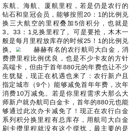
东航、海航、厦航里程，若是仍是农行的
钻石和皇冠会员，能够按照20：1的比例兑
换三大航空的里程叠加5倍积分，也就是
3。33：1兑换里程了。可是要抢，木木一
般是每月里程放库存的时候25！1的比例兑
换。
赫赫有名的农行航司大白金，消
费攒里程比例优良，也是不少卡友的方针
高端卡，但由于首年880元的年费也让不少
生犹疑，现正在机遇也来了：农行新户且
指定城市（9个）能够减免首年年费，次年
消费10万减免。若是你里程需求大那么大
师新户就办航司白金卡，首年的880元也能
够通过此次办卡减免了！现正在农行白金
系列积分换里程有总库存，用航司大白金
刷卡攒里程就没有这个搅扰，最主要的是