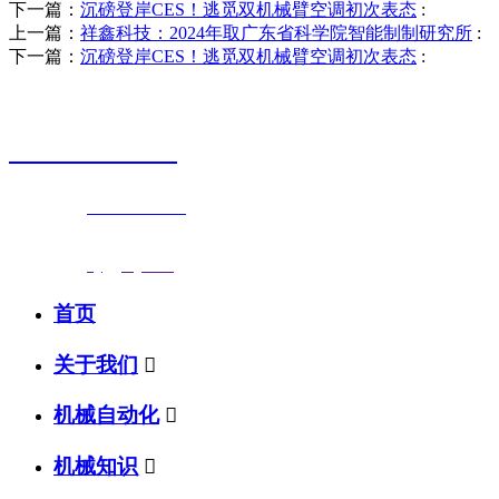
下一篇：
沉磅登岸CES！逃觅双机械臂空调初次表态
:
上一篇：
祥鑫科技：2024年取广东省科学院智能制制研究所
:
下一篇：
沉磅登岸CES！逃觅双机械臂空调初次表态
:
销售热线
0523-87590811
联系电话：
0523-87590811
传真号码：0523-87686463
邮箱地址：
nj@jsnj.com
首页
关于我们

机械自动化

机械知识
