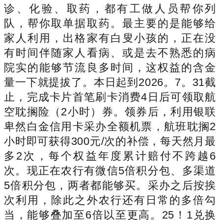
诊、化验、取药，都有工做人员帮你列
队，帮你取单据取药。最主要的是能够给
家人利用，出格家有白叟小孩的，正在没
有时间伴随家人看病、或是去不熟悉的病
院实的能够节流良多时间，这权益的含金
量一下就提拔了。本日起到2026。7。31截
止，完成卡片首笔刷卡消费4日后可领取航
空耽搁险（2小时）券。领券后，利用银联
卑然白金信用卡采办全额机票，航班耽搁2
小时即可获得300元/次的补偿，每天然月最
多2次，每个权益年度累计赔付不跨越6
次。现正在农行有微信5倍积分包、多渠道
5倍积分包，两者都能够买。采办之后按挨
次利用，除此之外农行还有日常的多倍勾
当，能够叠加至6倍以至更高。25！1兑换