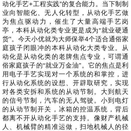
动化手艺+工程实践”的复合能力。当下制制
业向智能化、无人化转型，从动化手艺做
为焦点驱动力，催生了大量高端手艺岗
亭，本科从动化类专业更是成为“就业硬通
货”。今天小优就为大师保举4个适合通俗家
庭孩子闭眼冲的本科从动化大类专业。从
动化是从动化类的老牌焦点专业，可谓通
俗家庭孩子的“就业万金油”。它的焦点是利
用电子手艺实现对一个系统的和掌控，进
行从动化系统的设想、开辟取研究，实现
对各类安拆和系统的从动节制。大到航天
的信号节制，汽车的无人驾驶。小到电灯
的从动节制开关，冰箱的控温系统，背后
都离不开从动化手艺的支持。像财产机械
人、机械臂的精准运做，扫地机械人的径