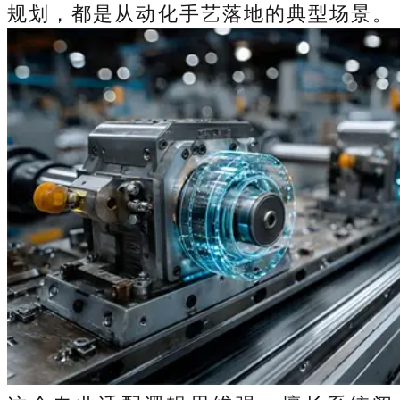
规划，都是从动化手艺落地的典型场景。