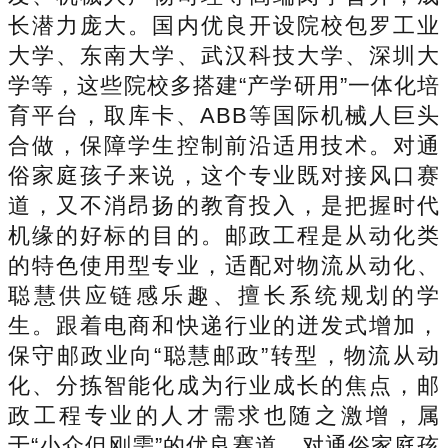
长潜力庞大。国内优良开设院校包罗工业
大学、东南大学、武汉科技大学、深圳大
学等，这些院校多搭建“产学研用”一体化培
育平台，取库卡、ABB等国际机械人巨头
合做，保障学生控制前沿适用技术。对通
俗家庭孩子来说，这个专业既对接风口赛
道，又不消昂扬的教育投入，是把握时代
机缘的好标的目的。邮政工程是从动化类
的特色使用型专业，适配对物流从动化、
聪慧供应链感乐趣、擅长系统规划的学
生。跟着电商和快递行业的迸发式增加，
保守邮政业向“聪慧邮政”转型，物流从动
化、分拣智能化成为行业成长的焦点，邮
政工程专业的人才需求也随之激增，属
于“小众但刚需”的优良赛道。对通俗家庭孩