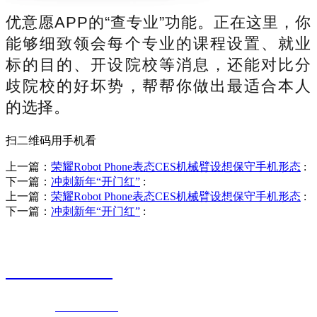
优意愿APP的“查专业”功能。正在这里，你
能够细致领会每个专业的课程设置、就业
标的目的、开设院校等消息，还能对比分
歧院校的好坏势，帮帮你做出最适合本人
的选择。
扫二维码用手机看
上一篇：
荣耀Robot Phone表态CES机械臂设想保守手机形态
:
下一篇：
冲刺新年“开门红”
:
上一篇：
荣耀Robot Phone表态CES机械臂设想保守手机形态
:
下一篇：
冲刺新年“开门红”
:
销售热线
0523-87590811
联系电话：
0523-87590811