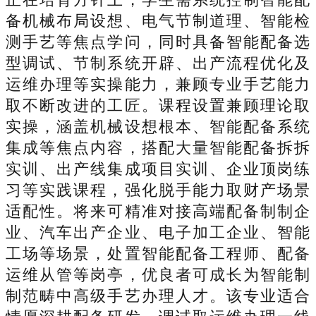
备机械布局设想、电气节制道理、智能检
测手艺等焦点学问，同时具备智能配备选
型调试、节制系统开辟、出产流程优化及
运维办理等实操能力，兼顾专业手艺能力
取不断改进的工匠。课程设置兼顾理论取
实操，涵盖机械设想根本、智能配备系统
集成等焦点内容，搭配大量智能配备拆拆
实训、出产线集成项目实训、企业顶岗练
习等实践课程，强化脱手能力取财产场景
适配性。将来可精准对接高端配备制制企
业、汽车出产企业、电子加工企业、智能
工场等场景，处置智能配备工程师、配备
运维从管等岗亭，优良者可成长为智能制
制范畴中高级手艺办理人才。该专业适合