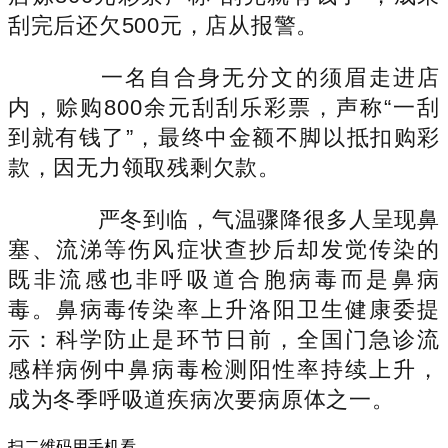
刮完后还欠500元，店从报警。
一名自合身无分文的须眉走进店
内，赊购800余元刮刮乐彩票，声称“一刮
到就有钱了”，最终中金额不脚以抵扣购彩
款，因无力领取残剩欠款。
严冬到临，气温骤降很多人呈现鼻
塞、流涕等伤风症状查抄后却发觉传染的
既非流感也非呼吸道合胞病毒而是鼻病
毒。鼻病毒传染率上升洛阳卫生健康委提
示：科学防止是环节日前，全国门急诊流
感样病例中鼻病毒检测阳性率持续上升，
成为冬季呼吸道疾病次要病原体之一。
扫二维码用手机看