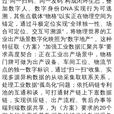
过“同一扫码、同一发码”构成闭环生态，叠
加数字人、数字身份DNA实现行为可逃
溯，其焦点载体“物格”以实正在物理空间为
锚定，通过斗极定位实现“全球独一性、场
合可定位、交互可溯源”，将物理世界的工
业出产场景数字化映照为“数字地产” 。这种
特征取《方案》“加强工业数据汇聚共享”要
求高度契合：正在工业出产场景中，物格
门牌可做为出产设备、车间工位、物流节
点的独一数字标识，通过“扫一扫”收集、实
现多源异构数据的从动采集取联系关系，
处理工业数据“孤岛化”问题；依托码链专利
池的互通和谈，可打通财产链上下逛数据
链，实现供应链、出产流程、售后办事等
端到端数据共享，为《方案》要求的20个