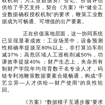
权机制，为工业数据资产登记、价值评估
供给了手艺支持，契合《方案》中“健全工
业数据确权授权机制”的要求，鞭策工业数
据成为可畅通、可增值的出产要素。
正在价值落地层面，这一协同系统
已呈现显著成效：工业场景中，设备预测
性精确率提拔至80%以上，非打算泊车削
减37%；高危区域人工巡检削减50%，功
课效率提拔40% ；财产生态上，夹杂所有
制财产学院年均培育数千名专业人才，码
链专利池鞭策数据要素合规畅通，构成“手
艺立异—人才供给—财产使用”的良性轮
回。
《方案》“数据模子互通步履”要求