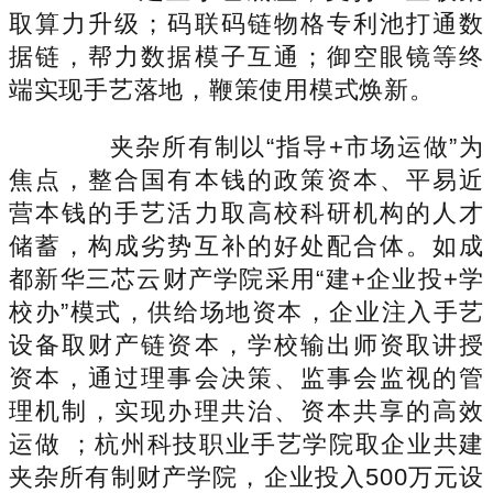
取算力升级；码联码链物格专利池打通数
据链，帮力数据模子互通；御空眼镜等终
端实现手艺落地，鞭策使用模式焕新。
夹杂所有制以“指导+市场运做”为
焦点，整合国有本钱的政策资本、平易近
营本钱的手艺活力取高校科研机构的人才
储蓄，构成劣势互补的好处配合体。如成
都新华三芯云财产学院采用“建+企业投+学
校办”模式，供给场地资本，企业注入手艺
设备取财产链资本，学校输出师资取讲授
资本，通过理事会决策、监事会监视的管
理机制，实现办理共治、资本共享的高效
运做 ；杭州科技职业手艺学院取企业共建
夹杂所有制财产学院，企业投入500万元设