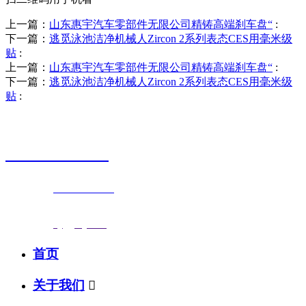
上一篇：
山东惠宇汽车零部件无限公司精铸高端刹车盘“
:
下一篇：
逃觅泳池洁净机械人Zircon 2系列表态CES用毫米级
贴
:
上一篇：
山东惠宇汽车零部件无限公司精铸高端刹车盘“
:
下一篇：
逃觅泳池洁净机械人Zircon 2系列表态CES用毫米级
贴
:
销售热线
0523-87590811
联系电话：
0523-87590811
传真号码：0523-87686463
邮箱地址：
nj@jsnj.com
首页
关于我们
