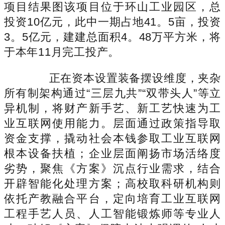
项目结果图该项目位于环山工业园区，总
投资10亿元，此中一期占地41。5亩，投资
3。5亿元，建建总面积4。48万平方米，将
于本年11月完工投产。
正在资本设置装备摆设维度，夹杂
所有制架构通过“三层九共”“双带头人”等立
异机制，将财产新手艺、新工艺快速为工
业互联网使用能力。层面通过政策指导取
资金支撑，撬动社会本钱参取工业互联网
根本设备扶植；企业层面阐扬市场活络度
劣势，聚焦《方案》沉点行业需求，结合
开辟智能化处理方案；高校取科研机构则
依托产教融合平台，定向培育工业互联网
工程手艺人员、人工智能锻炼师等专业人