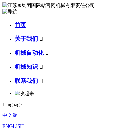
首页
关于我们

机械自动化

机械知识

联系我们

Language
中文版
ENGLISH