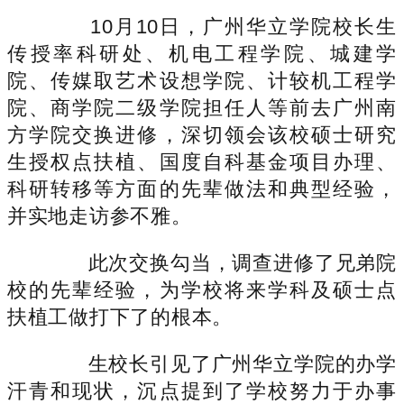
10月10日，广州华立学院校长生
传授率科研处、机电工程学院、城建学
院、传媒取艺术设想学院、计较机工程学
院、商学院二级学院担任人等前去广州南
方学院交换进修，深切领会该校硕士研究
生授权点扶植、国度自科基金项目办理、
科研转移等方面的先辈做法和典型经验，
并实地走访参不雅。
此次交换勾当，调查进修了兄弟院
校的先辈经验，为学校将来学科及硕士点
扶植工做打下了的根本。
生校长引见了广州华立学院的办学
汗青和现状，沉点提到了学校努力于办事