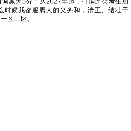
调减为5分；从2027年起，打消此类考生加
管什么时候我都服膺人的义务和，清正、结壮干
品一区二区。