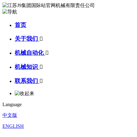
首页
关于我们

机械自动化

机械知识

联系我们

Language
中文版
ENGLISH