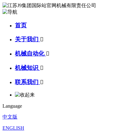
首页
关于我们

机械自动化

机械知识

联系我们

Language
中文版
ENGLISH