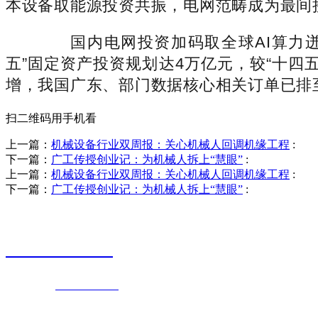
本设备取能源投资共振，电网范畴成为最间
国内电网投资加码取全球AI算力迸
五”固定资产投资规划达4万亿元，较“十四
增，我国广东、部门数据核心相关订单已排至
扫二维码用手机看
上一篇：
机械设备行业双周报：关心机械人回调机缘工程
:
下一篇：
广工传授创业记：为机械人拆上“慧眼”
:
上一篇：
机械设备行业双周报：关心机械人回调机缘工程
:
下一篇：
广工传授创业记：为机械人拆上“慧眼”
:
销售热线
0523-87590811
联系电话：
0523-87590811
传真号码：0523-87686463