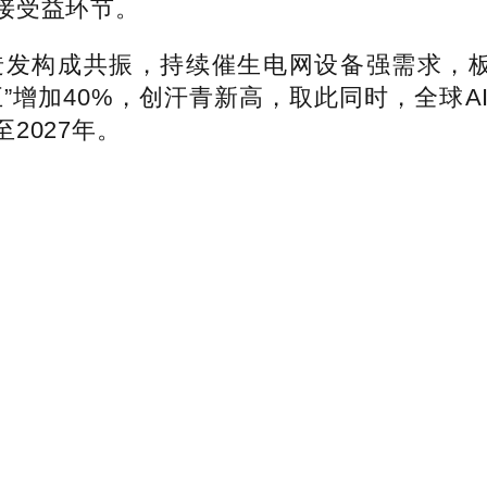
接受益环节。
发构成共振，持续催生电网设备强需求，板
五”增加40%，创汗青新高，取此同时，全球
2027年。