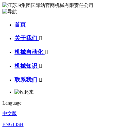
首页
关于我们

机械自动化

机械知识

联系我们

Language
中文版
ENGLISH