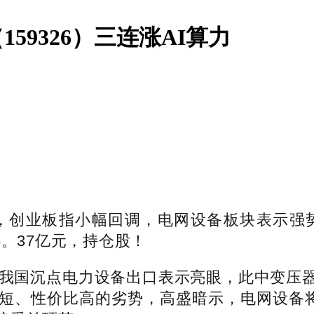
59326）三连涨AI算力
创业板指小幅回调，电网设备板块表示强势
达8。37亿元，持仓股！
月我国沉点电力设备出口表示亮眼，此中变压
短、性价比高的劣势，高盛暗示，电网设备将