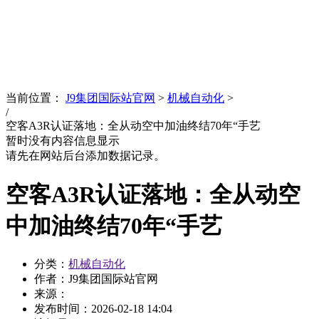
News
文化品牌
当前位置：
J9集团国际站官网
>
机械自动化
>
/
空客A3R认证落地：全从动空中加油终结70年“手艺
暂时没有内容信息显示
请先在网站后台添加数据记录。
空客A3R认证落地：全从动空
中加油终结70年“手艺
分类：
机械自动化
作者：J9集团国际站官网
来源：
发布时间：
2026-02-18 14:04