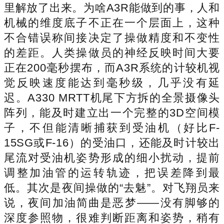
里解放了出来。为啥A3R能做到的事，人和
机械的维度底子不正在一个层面上，这种
不合错误称间接决定了操做精度和不变性
的差距。人类操做员的神经反映时间大要
正在200毫秒摆布，而A3R系统的计较机视
觉反映速度能达到毫秒级，几乎没有延
迟。A330 MRTT机尾下方拆的全景摄像头
阵列，能及时建立出一个完整的3D空间模
子，不但能清晰捕获到受油机（好比F-
15SG或F-16）的受油口，还能及时计较出
尾流对受油机姿势形成的细小扰动，提前
调整加油管的运转轨迹，把误差降到最
低。其次是夜间操做的“去魅”。对飞翔员来
说，夜间加油简曲是恶梦——没有脚够的
深度参照物，很难判断距离和姿势，稍有