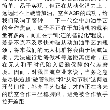
简单、易于实现，但正在从动化潜力上，
远远比不上硬管加油。空客A3R的成功，给
我们敲响了警钟——下一代空中加油手艺
的合作焦点，底子不正在于加油机的载油
量有多高，而正在于“毗连的智能化”程度。
若是不克不及尽快冲破从动加油手艺的瓶
颈，将来我们的无人机群将会由于续航短
板，无法施行近海做和等远距离使命，正
在无人和平时代陷入后勤保障的代差窘
境。因而，对我国航空业来说，当务之急
是尽快逾越“硬管制制”和“从动节制”这两道
环节门槛，补齐手艺短板，才能正在将来
的航空合作中坐稳脚跟，避免被合作敌手
拉开差距。