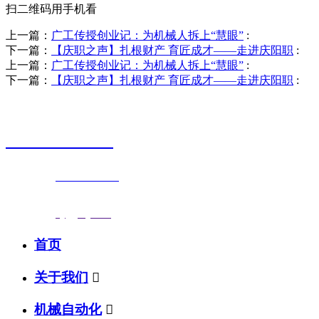
扫二维码用手机看
上一篇：
广工传授创业记：为机械人拆上“慧眼”
:
下一篇：
【庆职之声】扎根财产 育匠成才——走进庆阳职
:
上一篇：
广工传授创业记：为机械人拆上“慧眼”
:
下一篇：
【庆职之声】扎根财产 育匠成才——走进庆阳职
:
销售热线
0523-87590811
联系电话：
0523-87590811
传真号码：0523-87686463
邮箱地址：
nj@jsnj.com
首页
关于我们

机械自动化
