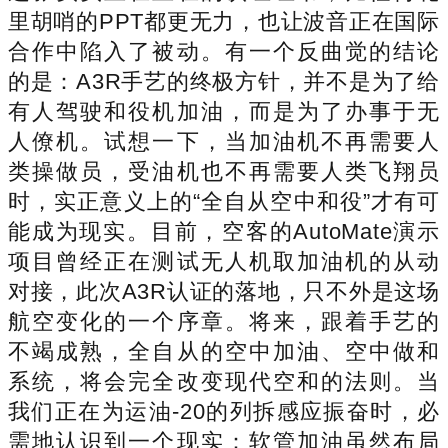
里胡哨的PPT都更无力，也让波音正在国际
合作中陷入了被动。有一个反曲觉的结论
的是：A3R手艺的终极方针，并不是为了给
有人驾驶和役机加油，而是为了办事于无
人僚机。试想一下，当加油机不再需要人
类操做员，受油机也不再需要人类飞翔员
时，实正意义上的“全自从空中和役”才有可
能成为现实。目前，空客的AutoMate演示
项目曾经正在测试无人机取加油机的从动
对接，此次A3R认证的落地，只不外是这场
航空变化的一个序章。将来，跟着手艺的
不竭成熟，全自从的空中加油、空中做和
系统，将会完全改变现代空和的法则。当
我们正在为运油-20的列拆感应振奋时，必
需地认识到一个现实：软管加油虽然布局