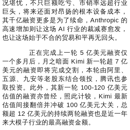
况堪忧，不只巨额吃亏、市销率远超行业
巨头，将来还面对昂扬的根本设备成本，
其千亿融资更多是为了续命，Anthropic 的
高速增加则让这场 AI 行业的裁减赛愈发，
也让这场始于不合的贸易和平再无回头。
正在完成上一轮 5 亿美元融资仅
一个多月后，月之暗面 Kimi 新一轮超 7 亿
美元的融资即将完成交割，本轮由阿里、
五源、九安等老股东结合领投，腾讯也参
取投资。此外，其新一轮 100-120 亿美元
估值的融资亦曾经，照此计较，Kimi 最新
估值间接翻倍并冲破 100 亿美元大关，总
额超 12 亿美元的持续两轮融资也是近一年
来大模子行业的最高融资金额。