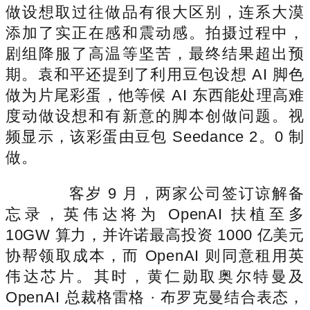
做设想取过往做品有很大区别，连系大漠
添加了实正在感和震动感。拍摄过程中，
剧组降服了高温等坚苦，最终结果超出预
期。袁和平还提到了利用豆包设想 AI 脚色
做为片尾彩蛋，他等候 AI 东西能处理高难
度动做设想和有新意的脚本创做问题。视
频显示，该彩蛋由豆包 Seedance 2。0 制
做。
客岁 9 月，两家公司签订谅解备
忘录，英伟达将为 OpenAI 扶植至多
10GW 算力，并许诺最高投资 1000 亿美元
协帮领取成本，而 OpenAI 则同意租用英
伟达芯片。其时，黄仁勋取奥尔特曼及
OpenAI 总裁格雷格 · 布罗克曼结合表态，