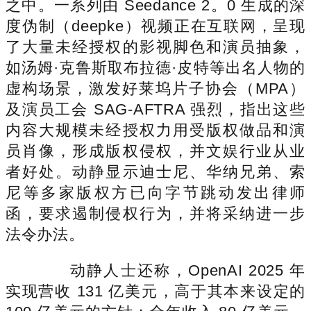
之中。一系列由 Seedance 2。0 生成的深
度伪制（deepke）视频正在互联网，呈现
了大量未经授权的影视脚色和演员抽象，
如汤姆·克鲁斯取布拉德·皮特等出名人物的
虚构场景，激发好莱坞片子协会（MPA）
及演员工会 SAG-AFTRA 强烈，指出这些
内容大规模未经授权力用受版权做品和演
员肖像，形成版权侵权，并文娱行业从业
者好处。动静显示迪士尼、华纳兄弟、索
尼等多家版权方已向字节跳动发出律师
函，要求遏制侵权行为，并将采纳进一步
法令办法。
动静人士还称，OpenAI 2025 年
实现营收 131 亿美元，高于其本来设定的