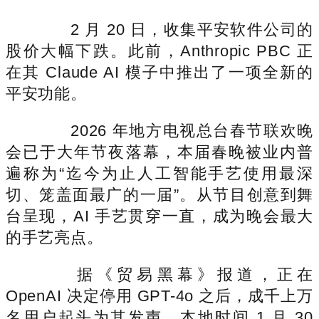
2 月 20 日，收集平安软件公司的
股价大幅下跌。此前，Anthropic PBC 正
在其 Claude AI 模子中推出了一项全新的
平安功能。
2026 年地方电视总台春节联欢晚
会已于大年节夜落幕，本届春晚被业内普
遍称为“迄今为止人工智能手艺使用最深
切、笼盖面最广的一届”。从节目创意到舞
台呈现，AI 手艺贯穿一直，成为晚会最大
的手艺亮点。
据《贸易黑幕》报道，正在
OpenAI 决定停用 GPT-4o 之后，成千上万
名用户起头为其发声。本地时间 1 月 30