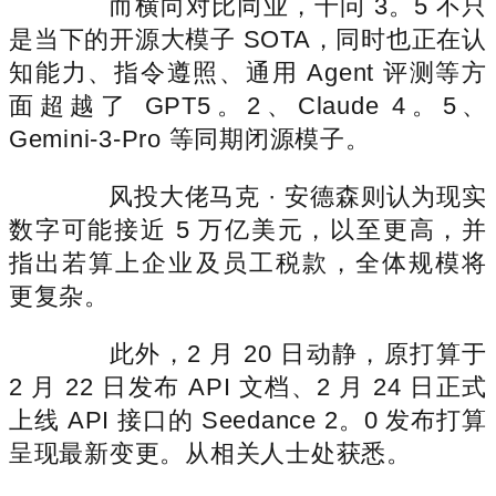
而横向对比同业，千问 3。5 不只
是当下的开源大模子 SOTA，同时也正在认
知能力、指令遵照、通用 Agent 评测等方
面超越了 GPT5。2、Claude 4。5、
Gemini-3-Pro 等同期闭源模子。
风投大佬马克 · 安德森则认为现实
数字可能接近 5 万亿美元，以至更高，并
指出若算上企业及员工税款，全体规模将
更复杂。
此外，2 月 20 日动静，原打算于
2 月 22 日发布 API 文档、2 月 24 日正式
上线 API 接口的 Seedance 2。0 发布打算
呈现最新变更。从相关人士处获悉。