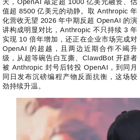
天，OpenAI 敲定超 1000 亿美元融资、估
值超 8500 亿美元的动静。取 Anthropic 年
化营收无望 2026 年中期反超 OpenAI 的演
讲构成明显对比，Anthropic 不只持续 3 年
实现 10 倍年增加，还正在企业市场完成对
OpenAI 的超越，且两边近期合作不竭升
级，从超等碗告白互撕、ClawdBot 开辟者
被 Anthropic 封号后转投 OpenAI，到同月
同日发布沉磅编程产物反面抗衡，这场较
劲持续升温。