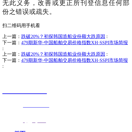
无此义务，改善或更正所刊登信息任何部
份之错误或疏失。
扫二维码用手机看
上一篇：
跌破20%？初探韩国造船业份额大跌原因
:
下一篇：
479期新华·中国船舶交易价格指数XH·SSPI市场简报
:
上一篇：
跌破20%？初探韩国造船业份额大跌原因
:
下一篇：
479期新华·中国船舶交易价格指数XH·SSPI市场简报
:
销售热线
0523-87590811
联系电话：
0523-87590811
传真号码：0523-87686463
邮箱地址：
nj@jsnj.com