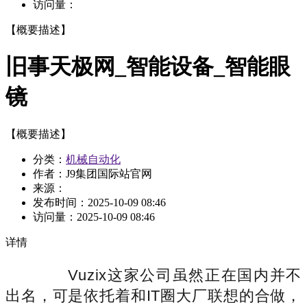
访问量：
【概要描述】
旧事天极网_智能设备_智能眼
镜
【概要描述】
分类：
机械自动化
作者：J9集团国际站官网
来源：
发布时间：
2025-10-09 08:46
访问量：
2025-10-09 08:46
详情
Vuzix这家公司虽然正在国内并不
出名，可是依托着和IT圈大厂联想的合做，