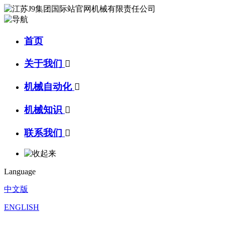
首页
关于我们

机械自动化

机械知识

联系我们

Language
中文版
ENGLISH