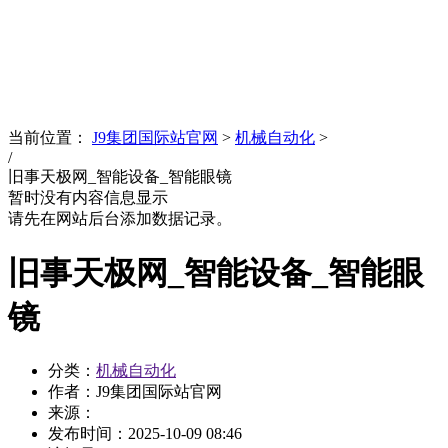
News
文化品牌
当前位置：
J9集团国际站官网
>
机械自动化
>
/
旧事天极网_智能设备_智能眼镜
暂时没有内容信息显示
请先在网站后台添加数据记录。
旧事天极网_智能设备_智能眼
镜
分类：
机械自动化
作者：J9集团国际站官网
来源：
发布时间：
2025-10-09 08:46