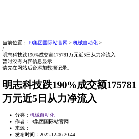
News
文化品牌
当前位置：
J9集团国际站官网
>
机械自动化
>
/
明志科技跌190%成交额175781万元近5日从力净流入
暂时没有内容信息显示
请先在网站后台添加数据记录。
明志科技跌190%成交额175781
万元近5日从力净流入
分类：
机械自动化
作者：J9集团国际站官网
来源：
发布时间：
2025-12-06 20:44