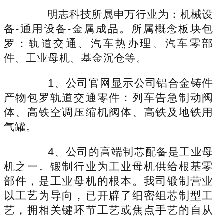
明志科技所属申万行业为：机械设
备-通用设备-金属成品。所属概念板块包
罗：轨道交通、汽车热办理、汽车零部
件、工业母机、基金沉仓等。
1、公司官网显示公司铝合金铸件
产物包罗轨道交通零件：列车告急制动阀
体、高铁空调压缩机阀体、高铁及地铁用
气罐。
4、公司的高端制芯配备是工业母
机之一。锻制行业为工业母机供给根基零
部件，是工业母机的根本。我司锻制营业
以工艺为导向，已开辟了细密组芯制型工
艺，拥相关键环节工艺或焦点手艺的自从