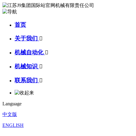
首页
关于我们

机械自动化

机械知识

联系我们

Language
中文版
ENGLISH