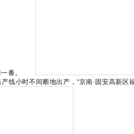
翻一番。
出产线小时不间断地出产，”京南·固安高新区