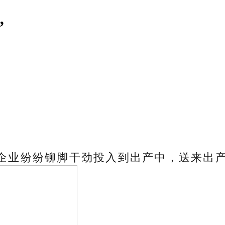
”
业纷纷铆脚干劲投入到出产中，送来出产