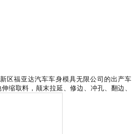
安高新区福亚达汽车车身模具无限公司的出产车
地伸缩取料，颠末拉延、修边、冲孔、翻边、