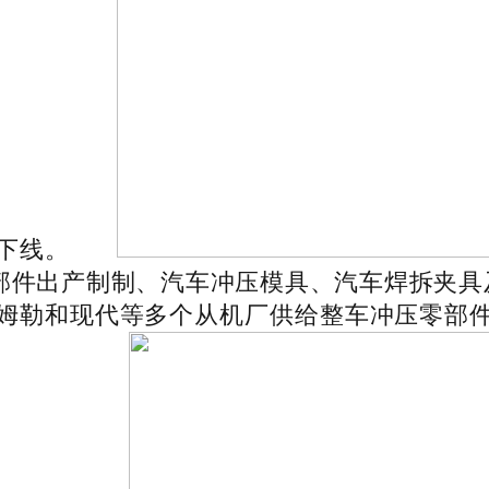
下线。
零部件出产制制、汽车冲压模具、汽车焊拆夹
姆勒和现代等多个从机厂供给整车冲压零部