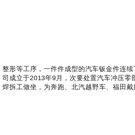
整形等工序，一件件成型的汽车钣金件连续
司成立于2013年9月，次要处置汽车冲压
焊拆工做坐，为奔跑、北汽越野车、福田戴