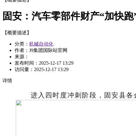
固安：汽车零部件财产“加快跑
【概要描述】
分类：
机械自动化
作者：J9集团国际站官网
来源：
发布时间：
2025-12-17 13:29
访问量：
2025-12-17 13:29
详情
进入四时度冲刺阶段，固安县各企