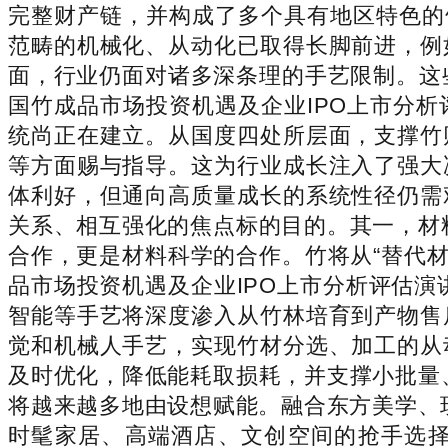
完整财产链，并构成了多个具有地区特色的
范畴的机械化、从动化已取得长脚前进，例
面，行业仍面对诸多深条理的手艺限制。这些手
国竹成品市场投资机遇及企业IPO上市分
统尚正在建立。从国度四处所层面，支撑竹
等方面赐与指导。这为行业成长注入了强大
体利好，但通向高质量成长的系统性径仍需
关系、相互强化的焦点标的目的。其一，材
合作，更是材料科学的合作。竹将从“替代材料
品市场投资机遇及企业IPO上市分析评估
智能等手艺将深度渗入从竹林培育到产物售
觉和机械人手艺，实现竹材分选、加工的从
及时优化，降低能耗取损耗，并支撑小批量
将越来越多地由设想赋能。融合东方美学、现
时髦家居、高端酒店、文创空间的抢手选