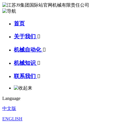
首页
关于我们

机械自动化

机械知识

联系我们

Language
中文版
ENGLISH