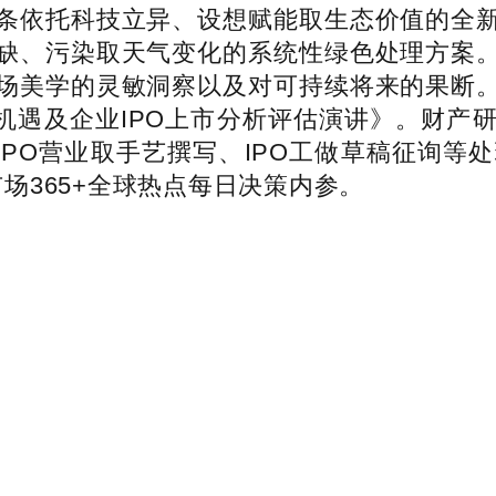
条依托科技立异、设想赋能取生态价值的全
缺、污染取天气变化的系统性绿色处理方案
场美学的灵敏洞察以及对可持续将来的果断
场投资机遇及企业IPO上市分析评估演讲》。财
PO营业取手艺撰写、IPO工做草稿征询等处理
市场365+全球热点每日决策内参。