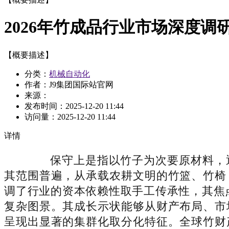
2026年竹成品行业市场深度调
【概要描述】
分类：
机械自动化
作者：J9集团国际站官网
来源：
发布时间：
2025-12-20 11:44
访问量：
2025-12-20 11:44
详情
保守上是指以竹子为次要原材料，通
其范围普遍，从承载农耕文明的竹篮、竹椅
调了行业的资本依赖性取手工传承性，其焦点
复杂图景。其成长示状能够从财产布局、市
呈现出显著的集群化取分化特征。全球竹财