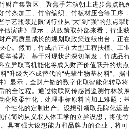
竹财产集聚区。聚焦手艺演朝上进步焦点瓶颈
如竹条加工、竹帘编织、竹板材压合等工序
艺瓶颈是限制行业从“大”到“强”的焦点掣肘。
析评估演讲》显示，从政策取外部来看，行业
财产高质量成长的规划取政策连续出台，正
决心。然而，竹成品正在大型工程扶植、工
艰辛摸索。基于对现状的深切阐发，竹成品
料立异取高机能化将成为财产价值跃升的焦点
”升级为不成替代的“先辈生物基材料”。据中研
演讲》显示，全财产链的数字化取智能化转型将
后的全过程。通过物联网传感器监测竹林发
动化取柔性化，处理非标原料的加工难题；
、个性化的定制出产。设想引领取品牌化运营
代简约从义取人体工学的立异设想，将使竹成
择。具有强大设想能力和品牌力的企业，将可