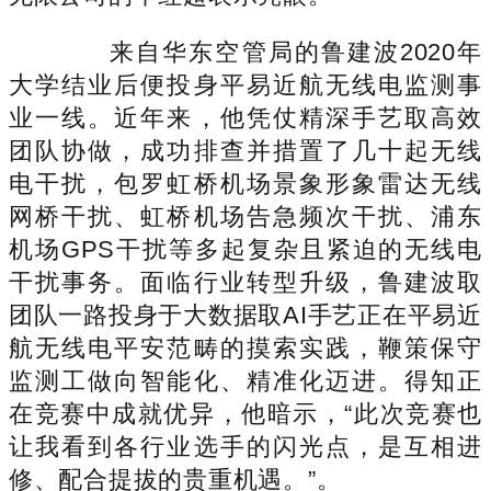
来自华东空管局的鲁建波2020年
大学结业后便投身平易近航无线电监测事
业一线。近年来，他凭仗精深手艺取高效
团队协做，成功排查并措置了几十起无线
电干扰，包罗虹桥机场景象形象雷达无线
网桥干扰、虹桥机场告急频次干扰、浦东
机场GPS干扰等多起复杂且紧迫的无线电
干扰事务。面临行业转型升级，鲁建波取
团队一路投身于大数据取AI手艺正在平易近
航无线电平安范畴的摸索实践，鞭策保守
监测工做向智能化、精准化迈进。得知正
在竞赛中成就优异，他暗示，“此次竞赛也
让我看到各行业选手的闪光点，是互相进
修、配合提拔的贵重机遇。”。