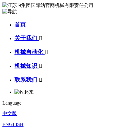
首页
关于我们

机械自动化

机械知识

联系我们

Language
中文版
ENGLISH