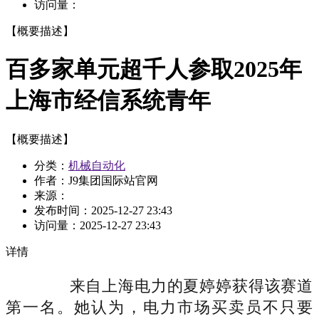
访问量：
【概要描述】
百多家单元超千人参取2025年
上海市经信系统青年
【概要描述】
分类：
机械自动化
作者：J9集团国际站官网
来源：
发布时间：
2025-12-27 23:43
访问量：
2025-12-27 23:43
详情
来自上海电力的夏婷婷获得该赛道
第一名。她认为，电力市场买卖员不只要