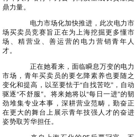
鼎力量。
电力市场化加快推进，此次电力市
场买卖员竞赛旨正在为上海挖掘更多懂市
场、精营业、善运营的电力营销青年人
才。
正在她看来，面临瞬息万变的电力
市场，青年买卖员的要乞降素养也要随之
变化和提高，以至要怯于“自找苦吃”，自动
驱逐“不舒服”。将来她将以“每日一进”的韧
劲堆集专业本事，深耕营业范畴，勤奋正
在更大的舞台上展示青年技强人才的奋进
姿势取芳华担任。