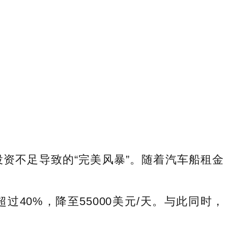
资不足导致的“完美风暴”。随着汽车船租金
超过40%，降至55000美元/天。与此同时，