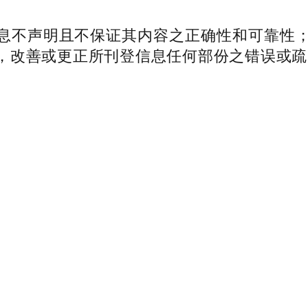
不声明且不保证其内容之正确性和可靠性；
，改善或更正所刊登信息任何部份之错误或疏