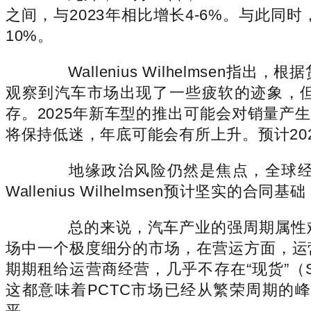
之间，与2023年相比增长4-6%。与此同时
10%。
Wallenius Wilhelmsen指出，
观察到汽车市场出现了一些疲软的迹象，但
存。2025年新车型的推出可能会对销量产生积
将保持低迷，年底可能会有所上升。预计20
地缘政治风险仍然是焦点，全球经济
Wallenius Wilhelmsen预计坚实的合
总的来说，汽车产业的强周期属性难
场中一个极度细分的市场，在营运方面，运
期期租给运营商经营，几乎不存在“现货”
这都意味着PCTC市场已经从繁荣周期的峰
平.....