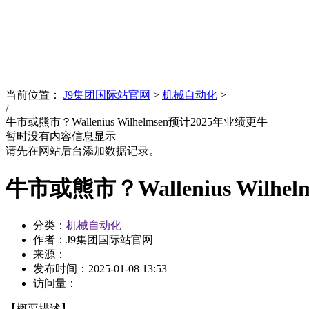
News
文化品牌
当前位置：
J9集团国际站官网
>
机械自动化
>
/
牛市或熊市？Wallenius Wilhelmsen预计2025年业绩更牛
暂时没有内容信息显示
请先在网站后台添加数据记录。
牛市或熊市？Wallenius Wilh
分类：
机械自动化
作者：J9集团国际站官网
来源：
发布时间：
2025-01-08 13:53
访问量：
【概要描述】