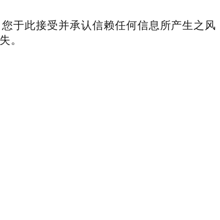
您于此接受并承认信赖任何信息所产生之风
失。