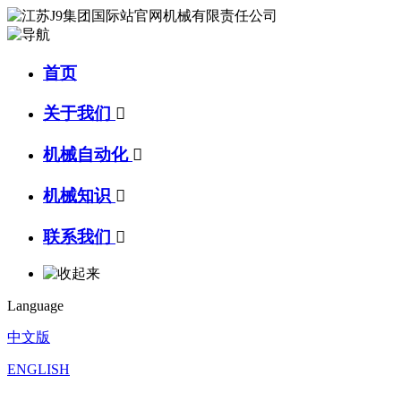
首页
关于我们

机械自动化

机械知识

联系我们

Language
中文版
ENGLISH