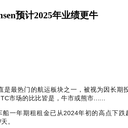
elmsen预计2025年业绩更牛
是最热门的航运板块之一，被视为因长期投
市场的比比皆是，牛市或熊市......
汽车船一年期租租金已从2024年初的高点下跌
/天。