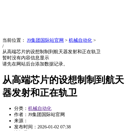
News
文化品牌
当前位置：
J9集团国际站官网
>
机械自动化
>
/
从高端芯片的设想制制到航天器发射和正在轨卫
暂时没有内容信息显示
请先在网站后台添加数据记录。
从高端芯片的设想制制到航天
器发射和正在轨卫
分类：
机械自动化
作者：J9集团国际站官网
来源：
发布时间：
2026-01-02 07:38