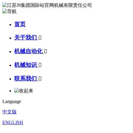
首页
关于我们

机械自动化

机械知识

联系我们

Language
中文版
ENGLISH