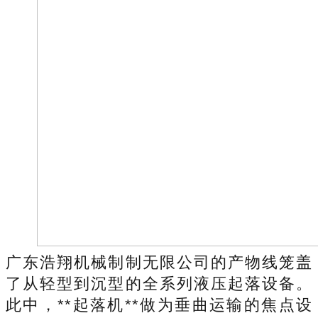
广东浩翔机械制制无限公司的产物线笼盖
了从轻型到沉型的全系列液压起落设备。
此中，**起落机**做为垂曲运输的焦点设