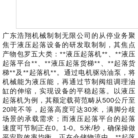
广东浩翔机械制制无限公司的从停业务聚
焦于液压起落设备的研发取制制，其焦点
产物包罗五大类：**液压起落机**、**液压
起落平台**、**液压起落货梯**、**起落货
梯**及**起落机**。通过电机驱动油泵，将
机械能为液压能，再通过节制阀组调理油
缸的伸缩，实现设备的平稳起落。以液压
起落机为例，其额定载荷范畴从500公斤至
20吨不等，起落高度可达30米，满脚分歧
场景的承载需求；而液压起落平台的起落
速度可节制正在0。1-0。5米/秒，确保操做
平安取效率均衡。正在仓储物流中，**起落