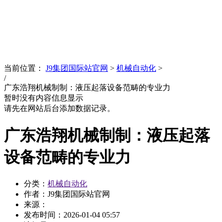
News
文化品牌
当前位置：
J9集团国际站官网
>
机械自动化
>
/
广东浩翔机械制制：液压起落设备范畴的专业力
暂时没有内容信息显示
请先在网站后台添加数据记录。
广东浩翔机械制制：液压起落
设备范畴的专业力
分类：
机械自动化
作者：J9集团国际站官网
来源：
发布时间：
2026-01-04 05:57