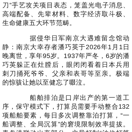
刀”手艺攻关项目表态，笼盖光电子消息、
高端配备、先辈材料、数字经济取斗极、
生命健康五大环节范畴。
据侵华日军南京大遇难留念馆动
静：南京大幸存者潘巧英于2026年1月1日
晚离世，享年95岁。1937年严冬，6岁的潘
巧英躲正在灶膛后，眼闭闭看着日本兵用
刺刀捅死爷爷、父亲和表哥等至亲。极端
的惊骇让她以至健忘了啜泣。
船舶排泊是口岸出产的第一道工
序，保守模式下，打算员需要手动整合132
项船舶要素，每日多次调整靠泊打算，“一
船调整、全局沉算”的窘境限制效率提拔。