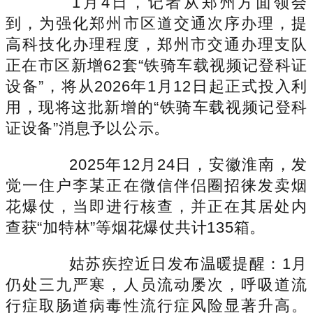
1月4日，记者从郑州方面领会
到，为强化郑州市区道交通次序办理，提
高科技化办理程度，郑州市交通办理支队
正在市区新增62套“铁骑车载视频记登科证
设备”，将从2026年1月12日起正式投入利
用，现将这批新增的“铁骑车载视频记登科
证设备”消息予以公示。
2025年12月24日，安徽淮南，发
觉一住户李某正在微信伴侣圈招徕发卖烟
花爆仗，当即进行核查，并正在其居处内
查获“加特林”等烟花爆仗共计135箱。
姑苏疾控近日发布温暖提醒：1月
仍处三九严寒，人员流动屡次，呼吸道流
行症取肠道病毒性流行症风险显著升高。