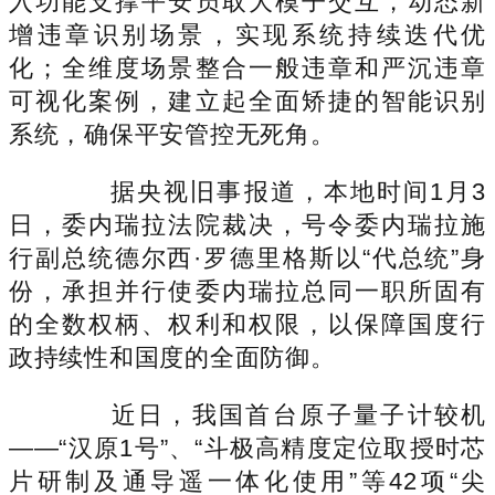
入功能支撑平安员取大模子交互，动态新
增违章识别场景，实现系统持续迭代优
化；全维度场景整合一般违章和严沉违章
可视化案例，建立起全面矫捷的智能识别
系统，确保平安管控无死角。
据央视旧事报道，本地时间1月3
日，委内瑞拉法院裁决，号令委内瑞拉施
行副总统德尔西·罗德里格斯以“代总统”身
份，承担并行使委内瑞拉总同一职所固有
的全数权柄、权利和权限，以保障国度行
政持续性和国度的全面防御。
近日，我国首台原子量子计较机
——“汉原1号”、“斗极高精度定位取授时芯
片研制及通导遥一体化使用”等42项“尖