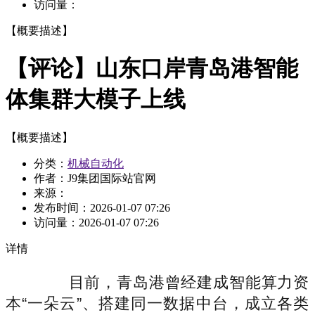
访问量：
【概要描述】
【评论】山东口岸青岛港智能
体集群大模子上线
【概要描述】
分类：
机械自动化
作者：J9集团国际站官网
来源：
发布时间：
2026-01-07 07:26
访问量：
2026-01-07 07:26
详情
目前，青岛港曾经建成智能算力资
本“一朵云”、搭建同一数据中台，成立各类