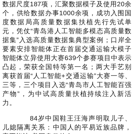
数据尺度187项，汇聚数据模子及使用20余
个，供给数据办事1000余项，成功入围国
度数据局高质量数据集扶植先行先试单
元，凭仗“青岛港人工智能多模态高质量数
据集”入选高质量数据集典型案例；口岸全
要素安排智能体正在首届交通运输大模子
智能体立异使用大赛639个参赛项目中表示
凸起，荣获全国特等第一名；两大手艺别
离获首届“人工智能+交通运输”大赛一等、
三等，三个项目入选“青岛市人工智能百强
产物”，为中试高质量扶植持续注入新活
力。
84岁中国鞋王汪海声明取儿子、
儿媳隔离关系：中国人的平易近族品牌，