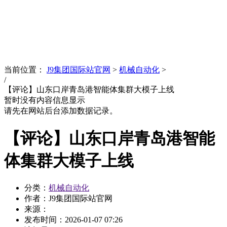
News
文化品牌
当前位置：
J9集团国际站官网
>
机械自动化
>
/
【评论】山东口岸青岛港智能体集群大模子上线
暂时没有内容信息显示
请先在网站后台添加数据记录。
【评论】山东口岸青岛港智能
体集群大模子上线
分类：
机械自动化
作者：J9集团国际站官网
来源：
发布时间：
2026-01-07 07:26