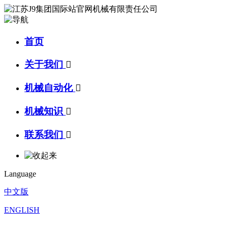
首页
关于我们

机械自动化

机械知识

联系我们

Language
中文版
ENGLISH