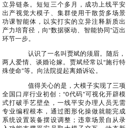
立异链条。短短三个多月，成功上线平安
出产视觉大模子、集群使用干散货多场景
功课智能体，以实打实的立异注释新质出
产力培育径，向“数据驱动、智能协同”迈出
环节一步。
认识了一名叫贾斌的须眉。随后，
两人爱情、谈婚论嫁。贾斌经常以“施行特
殊使命”等。向法院提起离婚诉讼。
值得关心的是，大模子实现了三项
全国口岸行业初创：“0代码”可视化开辟模
式打破手艺壁垒，一线平安办理人员无需
专业编程根本，通过图形化操做就能完成
系统设置装备摆设调整；违章场景自从录