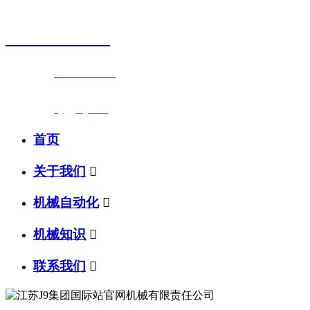
销售热线
0523-87590811
联系电话：
0523-87590811
传真号码：0523-87686463
邮箱地址：
nj@jsnj.com
首页
关于我们

机械自动化

机械知识

联系我们
