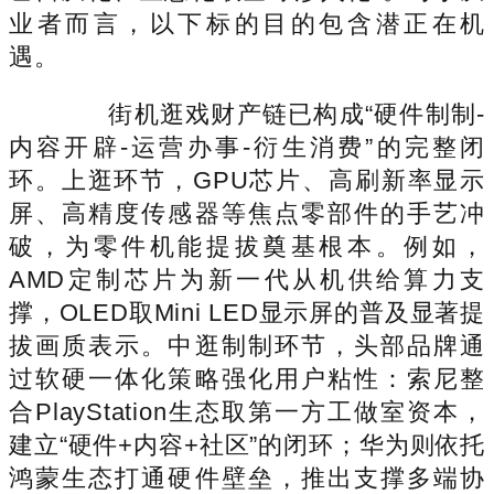
业者而言，以下标的目的包含潜正在机
遇。
街机逛戏财产链已构成“硬件制制-
内容开辟-运营办事-衍生消费”的完整闭
环。上逛环节，GPU芯片、高刷新率显示
屏、高精度传感器等焦点零部件的手艺冲
破，为零件机能提拔奠基根本。例如，
AMD定制芯片为新一代从机供给算力支
撑，OLED取Mini LED显示屏的普及显著提
拔画质表示。中逛制制环节，头部品牌通
过软硬一体化策略强化用户粘性：索尼整
合PlayStation生态取第一方工做室资本，
建立“硬件+内容+社区”的闭环；华为则依托
鸿蒙生态打通硬件壁垒，推出支撑多端协