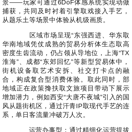
景——玩家可通过6DoF体感系统实现动做
捕获，共同及时衬着引擎取戏接入手艺，
从题乐土等场景中体验从机级画质。
区域市场呈现“东强西进、华东取
华南地域凭仗成熟的贸易分析体生态取高
密度生齿流动，仍占领从导地位，上海“TX
淮海”、成都“东郊回忆”等新型贸易体中，
街机设备取艺术安拆、社交打卡点的融
合，构成复合型消费体验。取此同时，部
地域正在政策搀扶取文旅项目带动下展示
增加潜力，例如西安“大唐不夜城”引入的国
风从题街机区，通过汗青IP取现代手艺的连
系，单日客流量冲破万人次。
运营办事型：通过精细化运营提拔