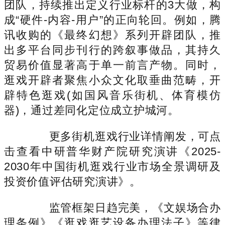
团队，持续推出定义行业标杆的3大做，构
成“硬件-内容-用户”的正向轮回。例如，腾
讯收购的《最终幻想》系列开辟团队，推
出多平台同步刊行的跨叙事做品，其持久
贸易价值显著高于单一前言产物。同时，
逛戏开辟者聚焦小众文化取垂曲范畴，开
辟特色逛戏(如国风音乐街机、体育模仿
器)，通过差同化定位成立护城河。
更多街机逛戏行业详情阐发，可点
击查看中研普华财产院研究演讲《2025-
2030年中国街机逛戏行业市场全景调研及
投资价值评估研究演讲》。
监管框架日趋完美，《文娱场合办
理条例》《逛戏逛艺设备办理法子》等律