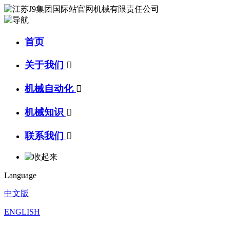
首页
关于我们

机械自动化

机械知识

联系我们

Language
中文版
ENGLISH