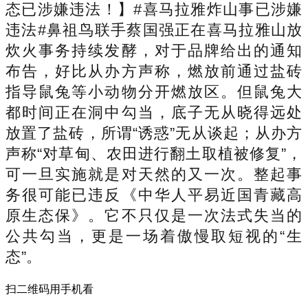
态已涉嫌违法！】#喜马拉雅炸山事已涉嫌
违法#鼻祖鸟联手蔡国强正在喜马拉雅山放
炊火事务持续发酵，对于品牌给出的通知
布告，好比从办方声称，燃放前通过盐砖
指导鼠兔等小动物分开燃放区。但鼠兔大
都时间正在洞中勾当，底子无从晓得远处
放置了盐砖，所谓“诱惑”无从谈起；从办方
声称“对草甸、农田进行翻土取植被修复”，
可一旦实施就是对天然的又一次。整起事
务很可能已违反《中华人平易近国青藏高
原生态保》。它不只仅是一次法式失当的
公共勾当，更是一场着傲慢取短视的“生
态”。
扫二维码用手机看