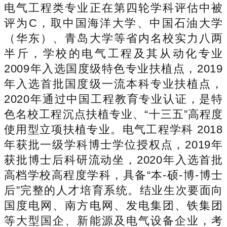
电气工程类专业正在第四轮学科评估中被
评为C，取中国海洋大学、中国石油大学
（华东）、青岛大学等省内名校实力八两
半斤，学校的电气工程及其从动化专业
2009年入选国度级特色专业扶植点，2019
年入选首批国度级一流本科专业扶植点，
2020年通过中国工程教育专业认证，是特
色名校工程沉点扶植专业、“十三五”高程度
使用型立项扶植专业。电气工程学科 2018
年获批一级学科博士学位授权点，2019年
获批博士后科研流动坐，2020年入选首批
高档学校高程度学科，具备“本-硕-博-博士
后”完整的人才培育系统。结业生次要面向
国度电网、南方电网、发电集团、铁集团
等大型国企、新能源及电气设备企业，考