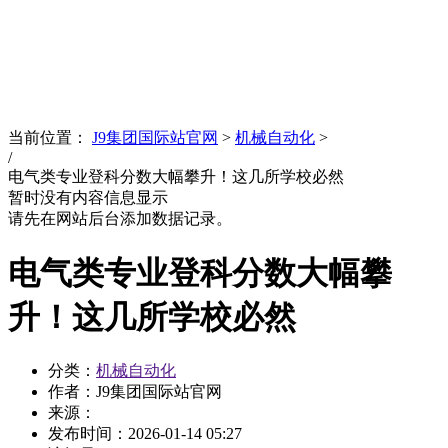
News
文化品牌
当前位置：
J9集团国际站官网
>
机械自动化
>
/
电气类专业登科分数大幅攀升！这几所学校必然
暂时没有内容信息显示
请先在网站后台添加数据记录。
电气类专业登科分数大幅攀
升！这几所学校必然
分类：
机械自动化
作者：J9集团国际站官网
来源：
发布时间：
2026-01-14 05:27