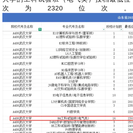
次为2320位次。