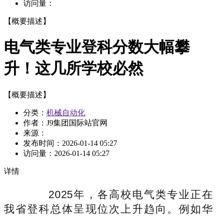
访问量：
【概要描述】
电气类专业登科分数大幅攀
升！这几所学校必然
【概要描述】
分类：
机械自动化
作者：J9集团国际站官网
来源：
发布时间：
2026-01-14 05:27
访问量：
2026-01-14 05:27
详情
2025年，各高校电气类专业正在
我省登科总体呈现位次上升趋向。例如华