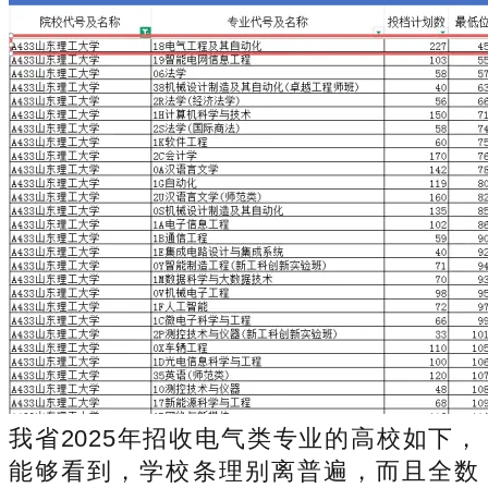
我省2025年招收电气类专业的高校如下，
能够看到，学校条理别离普遍，而且全数