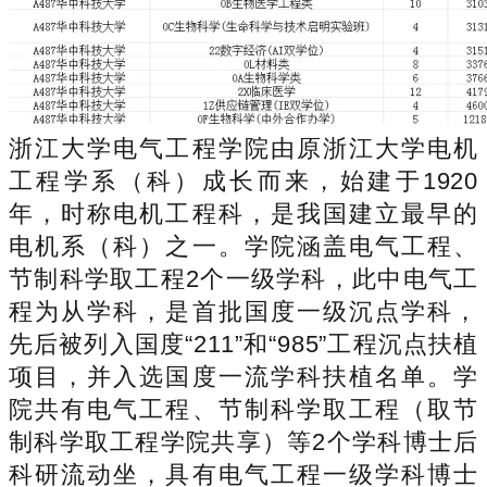
浙江大学电气工程学院由原浙江大学电机
工程学系（科）成长而来，始建于1920
年，时称电机工程科，是我国建立最早的
电机系（科）之一。学院涵盖电气工程、
节制科学取工程2个一级学科，此中电气工
程为从学科，是首批国度一级沉点学科，
先后被列入国度“211”和“985”工程沉点扶植
项目，并入选国度一流学科扶植名单。学
院共有电气工程、节制科学取工程（取节
制科学取工程学院共享）等2个学科博士后
科研流动坐，具有电气工程一级学科博士