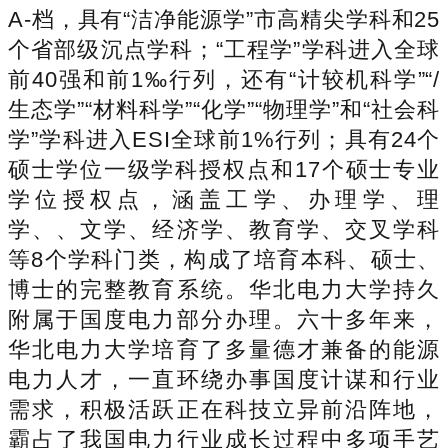
A-档，具有“洁净能源学”市高精尖学科和25
个省部级沉点学科；“工程学”学科进入全球
前40强和前1‰行列，还有“计较机科学”“/
生态学”“材料科学”“化学”“物理学”和“社会科
学”学科进入ESI全球前1%行列；具有24个
硕士学位一级学科授权点和17个硕士专业
学位授权点，涵盖工学、办理学、理
学、、文学、经济学、教育学、交叉学科
等8个学科门类，构成了培育本科、硕士、
博士的完整教育系统。华北电力大学持久
附属于国度电力部分办理。六十多年来，
华北电力大学培育了多量德才兼备的能源
电力人才，一直环绕办事国度计谋和行业
需求，积极活跃正在科技立异前沿阵地，
霸占了我国电力行业成长过程中多项手艺