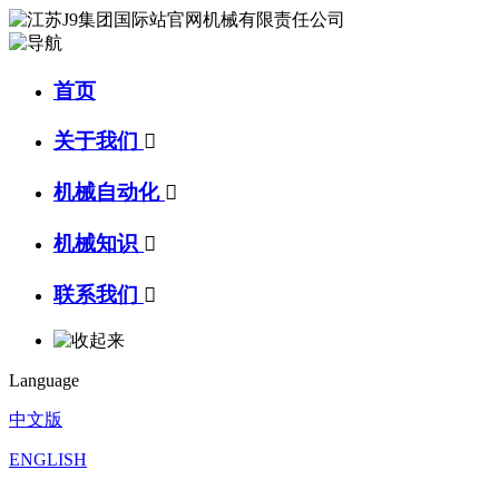
首页
关于我们

机械自动化

机械知识

联系我们

Language
中文版
ENGLISH