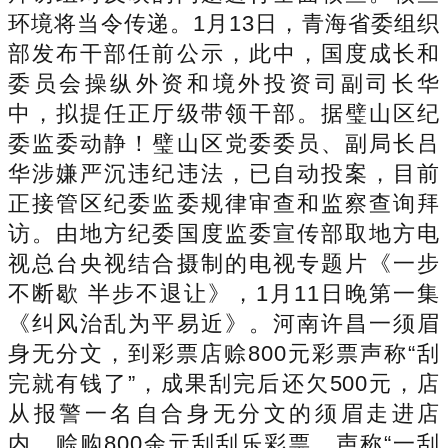
环境将当令传递。1月13日，青海省委组织
部发布干部任前公示，此中，国度成长和
委员会操纵外资和境外投资司副司长华
中，拟提任正厅级带领干部。据璧山区纪
委监委动静！璧山区党委委员、副局长吕
华涉嫌严沉违纪违法，已自动投案，目前
正接管区纪委监委规律审查和监察查询拜
访。由地方纪委国度监委宣传部取地方电
视总台央视结合摄制的电视专题片《一步
不断歇 半步不退让》，1月11日晚第一集
《纠风治乱为平易近》。河南许昌一须眉
身无分文，到彩票店赊800元彩票声称“刮
完就有钱了”，成果刮完后还欠500元，店
从报警一名自合身无分文的须眉走进店
内，赊购800余元刮刮乐彩票，声称“一刮