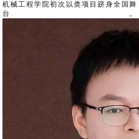
机械工程学院初次以类项目跻身全国舞
台。