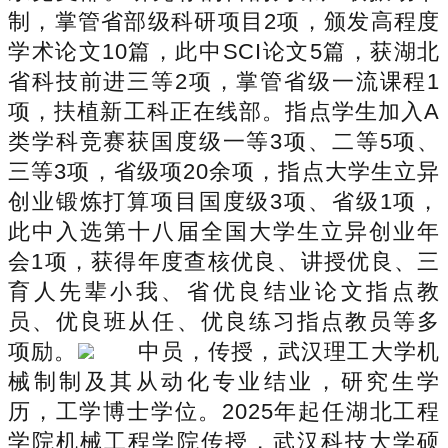
制，掌管省部级科研项目2项，颁发高程度
学术论文10篇，此中SCI论文5篇，获湖北
省科技前进三等2项，掌管省级一流课程1
项，扶植新工科正在线部。指点学生加入A
类学科竞赛获国度级一等3项、二等5项、
三等3项，省级项20余项，指点大学生立异
创业锻炼打算项目国度级3项、省级1项，
此中入选第十八届全国大学生立异创业年
会1项，获得年度查核优良、讲授优良、三
育人先辈小我、省优良结业论文指点教
员、优良班从任、优良练习指点教员等多
项励。
中员，传授，武汉理工大学机
械制制及其从动化专业结业，研究生学
历，工学博士学位。2025年起任湖北工程
学院机械工程学院传授，武汉科技大学硕