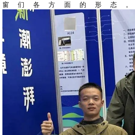
窗们各方面的形态。