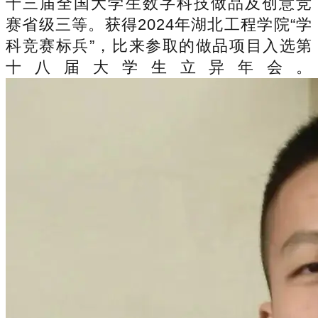
十三届全国大学生数字科技做品及创意竞
赛省级三等。获得2024年湖北工程学院“学
科竞赛标兵”，比来参取的做品项目入选第
十八届大学生立异年会。