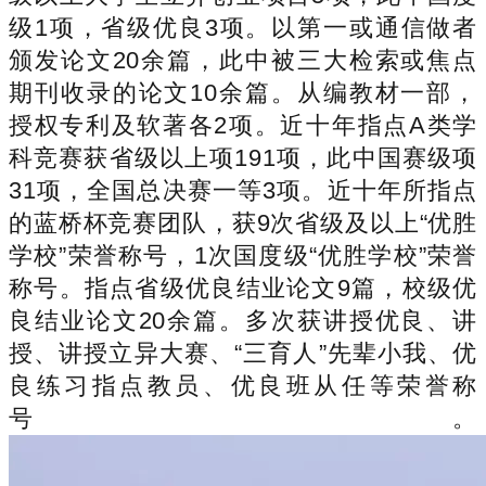
级1项，省级优良3项。以第一或通信做者
颁发论文20余篇，此中被三大检索或焦点
期刊收录的论文10余篇。从编教材一部，
授权专利及软著各2项。近十年指点A类学
科竞赛获省级以上项191项，此中国赛级项
31项，全国总决赛一等3项。近十年所指点
的蓝桥杯竞赛团队，获9次省级及以上“优胜
学校”荣誉称号，1次国度级“优胜学校”荣誉
称号。指点省级优良结业论文9篇，校级优
良结业论文20余篇。多次获讲授优良、讲
授、讲授立异大赛、“三育人”先辈小我、优
良练习指点教员、优良班从任等荣誉称
号。