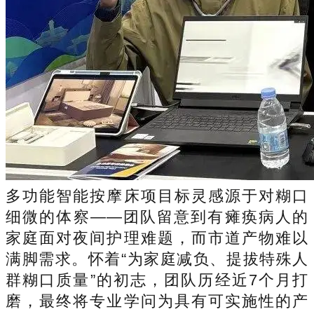
多功能智能按摩床项目标灵感源于对糊口
细微的体察——团队留意到有瘫痪病人的
家庭面对夜间护理难题，而市道产物难以
满脚需求。怀着“为家庭减负、提拔特殊人
群糊口质量”的初志，团队历经近7个月打
磨，最终将专业学问为具有可实施性的产