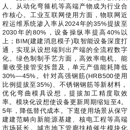
人、从动化弯箍机等高端产物成为行业合
作核心。工业互联网使用方面，物联网近
程运维系统渗入率从2024年的35%提拔至
2030年的80%，设备操纵率提高40%以
上；BIM(建建消息模子)取智能设备深度打
通，实现从设想端到出产端的全流程数字
化。绿色制制手艺方面，高效率电机、能
量收受接管安拆普及，单元产值能耗降低
30%—45%。针对高强钢筋(HRB500使用
比例提拔至35%)、不锈钢钢筋等新材料，
优化弯曲模具设想，提拔加工精度取效
率。模块化设想使设备更新周期缩短至4。
5年，降低替代成本。下逛使用场景从保守
建建范畴向新能源基建、核电工程等高端
市场延长。城市地下管廊扶植催生模块化