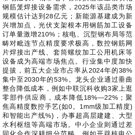
钢筋笼焊接设备需求，2025年该品类市场
规模估计达到28亿元；新能源基建成为新
兴增加点，光伏支架根本用钢筋加工设备
订单量激增210%；核电、沉型钢布局等范
畴对毗连节点精度要求极高，数控钢筋网
片焊接出产线、套筒螺纹加工公用机床等
设备成为高端市场焦点。行业集中度加快
提拔，前五大企业市占率从2024年的38%
集中至2030年的53%。龙头企业通过垂曲
整合降低成本，例如中联沉科收购3家上逛
零部件供应商，成本降低18%—22%；聚
焦高精度数控手艺(如0。1mm级加工精度)
和智能出产线%)，办事超高层建建、大型
水利枢纽等高端市场。中小企业则通过差
同化合作深耕细分范畴，例如开辟核电公