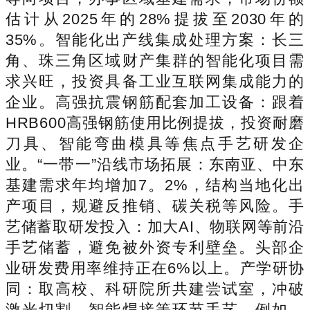
估计从2025年的28%提拔至2030年的
35%。智能化出产线集成处理方案：长三
角、珠三角区域财产集群的智能化项目需
求兴旺，投资具备工业互联网集成能力的
企业。高强抗震钢筋配套加工设备：跟着
HRB600高强钢筋使用比例提拔，投资耐磨
刀具、智能弯曲模具等焦点手艺研发企
业。“一带一”沿线市场拓展：东南亚、中东
基建需求年均增加7。2%，结构当地化出
产项目，规避反推销、碳关税等风险。手
艺储蓄取研发投入：加大AI、物联网等前沿
手艺储蓄，避免被外资专利壁垒。头部企
业研发费用率维持正在6%以上。产学研协
同：取高校、科研院所共建尝试室，冲破
激光切割、智能焊接等环节手艺。例如，