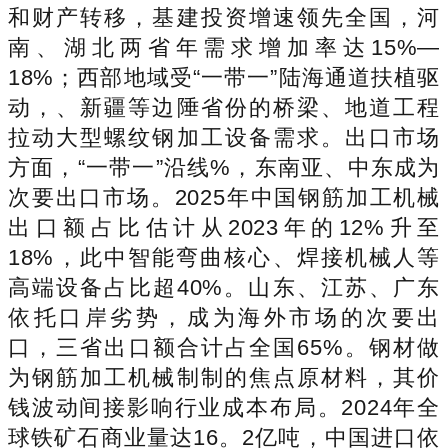
和财产转移，基建投资增速领先全国，河
南、湖北两省年需求增加率达15%—
18%；西部地域受“一带一”陆海通道扶植驱
动，、新疆等边陲省份的桥梁、地道工程
拉动大型螺纹钢加工设备需求。出口市场
方面，“一带一”沿线%，东南亚、中东成为
次要出口市场。2025年中国钢筋加工机械
出口额占比估计从2023年的12%升至
18%，此中智能弯曲核心、焊接机械人等
高端设备占比超40%。山东、江苏、广东
依托口岸劣势，成为海外市场的次要出
口，三省出口额合计占全国65%。钢材做
为钢筋加工机械制制的焦点原材料，其价
钱波动间接影响行业成本布局。2024年全
球铁矿石商业量达16。2亿吨，中国进口依