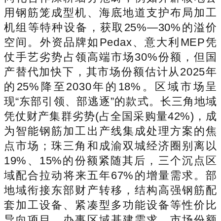
用钢筋笼成型机、海底地道支护布局加工
机组等特种设备，获取25%—30%的溢价
空间。外资品牌如Pedax、意大利MEP凭
仗手艺劣势占领高端市场30%份额，但国
产替代加快下，其市场份额估计从2025年
的25%降至2030年的18%。区域市场呈
现“东部引领、部逃逐”的款式。长三角地域
凭仗财产集群劣势(占全国采购量42%)，成
为智能钢筋加工出产线集成处理方案的焦
点市场；珠三角和成渝双城经济圈别离以
19%、15%的份额紧随其后，三个沉点区
域配合拉动将来五年67%的增量需求。部
地域衔接东部财产转移，结构高强钢筋配
套加工设备、紧凑型多功能设备等性价比
导向项目，办事区域基建需求，市场份额