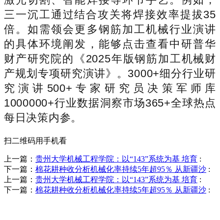
三一沉工通过结合攻关将焊接效率提拔35
倍。如需领会更多钢筋加工机械行业演讲
的具体环境阐发，能够点击查看中研普华
财产研究院的《2025年版钢筋加工机械财
产规划专项研究演讲》。3000+细分行业研
究演讲500+专家研究员决策军师库
1000000+行业数据洞察市场365+全球热点
每日决策内参。
扫二维码用手机看
上一篇：
贵州大学机械工程学院：以“143”系统为基 培育
:
下一篇：
棉花耕种收分析机械化率持续5年超95％ 从新疆沙
:
上一篇：
贵州大学机械工程学院：以“143”系统为基 培育
:
下一篇：
棉花耕种收分析机械化率持续5年超95％ 从新疆沙
:
销售热线