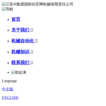
首页
关于我们

机械自动化

机械知识

联系我们

Language
中文版
ENGLISH