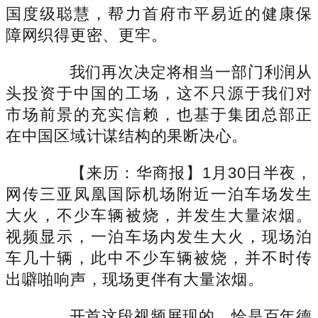
国度级聪慧，帮力首府市平易近的健康保
障网织得更密、更牢。
我们再次决定将相当一部门利润从
头投资于中国的工场，这不只源于我们对
市场前景的充实信赖，也基于集团总部正
在中国区域计谋结构的果断决心。
【来历：华商报】1月30日半夜，
网传三亚凤凰国际机场附近一泊车场发生
大火，不少车辆被烧，并发生大量浓烟。
视频显示，一泊车场内发生大火，现场泊
车几十辆，此中不少车辆被烧，并不时传
出噼啪响声，现场更伴有大量浓烟。
开首这段视频展现的，恰是百年德