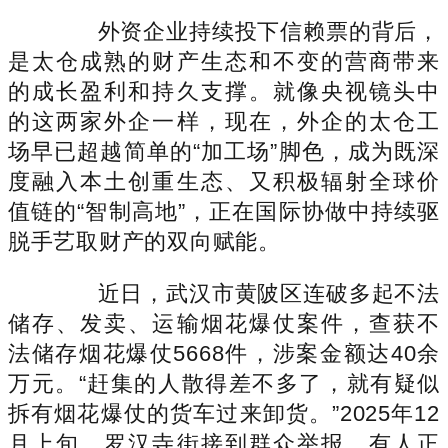
外资企业持续投下信赖票的背后，
是太仓成熟的财产生态和不变的营商带来
的成长盈利和持久支撑。就像央视镜头中
的这两家外企一样，现在，外企的太仓工
场早已超越简单的“加工场”脚色，成为既深
度融入本土创重生态、又积极辐射全球价
值链的“智制高地”，正在国际协做中持续驱
脱手艺取财产的双向赋能。
近日，武汉市黄陂区连破多起不法
储存、发卖、运输烟花爆仗案件，查获不
法储存烟花爆仗5668件，涉案金额达40余
万元。“赶集的人散得差不多了，就有疑似
拆有烟花爆仗的货车过来卸货。”2025年12
月上旬，罗汉寺街接到群众举报，有人正