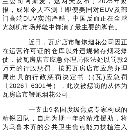
兰公司阿斯麦，这两天发布了2025年财
报，成果令人不测！即便美国对EUV及部
门高端DUV实施严酷，中国反而正在全球
光刻机市场邦畿中饰演了最主要的脚色。
近日，瓦房店市鞭炮烟花公司因正
在运营许可证的仓库以外违规储存烟花爆
仗，被瓦房店市应急办理局依法处以罚款2
万元的行政惩罚。按照瓦房店市应急办理
局出具的行政惩罚决定书（(瓦)应急罚
〔2026〕6301号），此次被惩罚的从体为
瓦房店市鞭炮烟花公司。
一支由9名国度级焦点专家构成的
精锐团队，自此为期一年的精准援助，将
为乌鲁木齐的公共卫生焦点能力扶植注入