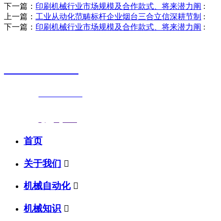
下一篇：
印刷机械行业市场规模及合作款式、将来潜力阐
:
上一篇：
工业从动化范畴标杆企业烟台三合立信深耕节制
:
下一篇：
印刷机械行业市场规模及合作款式、将来潜力阐
:
销售热线
0523-87590811
联系电话：
0523-87590811
传真号码：0523-87686463
邮箱地址：
nj@jsnj.com
首页
关于我们

机械自动化

机械知识
