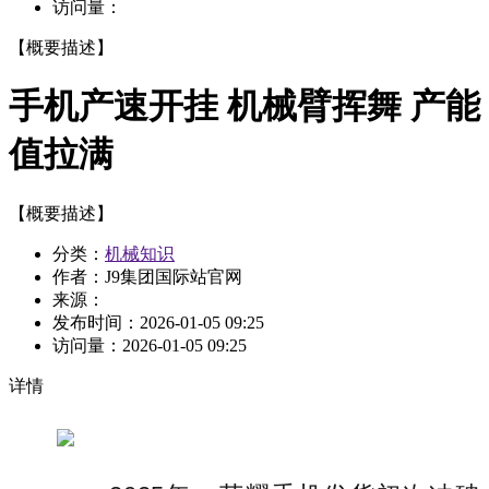
访问量：
【概要描述】
手机产速开挂 机械臂挥舞 产能
值拉满
【概要描述】
分类：
机械知识
作者：J9集团国际站官网
来源：
发布时间：
2026-01-05 09:25
访问量：
2026-01-05 09:25
详情