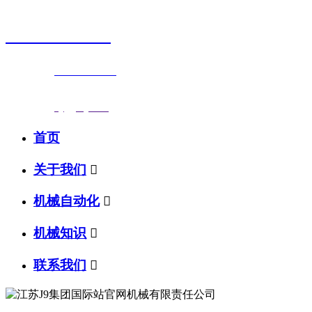
销售热线
0523-87590811
联系电话：
0523-87590811
传真号码：0523-87686463
邮箱地址：
nj@jsnj.com
首页
关于我们

机械自动化

机械知识

联系我们
