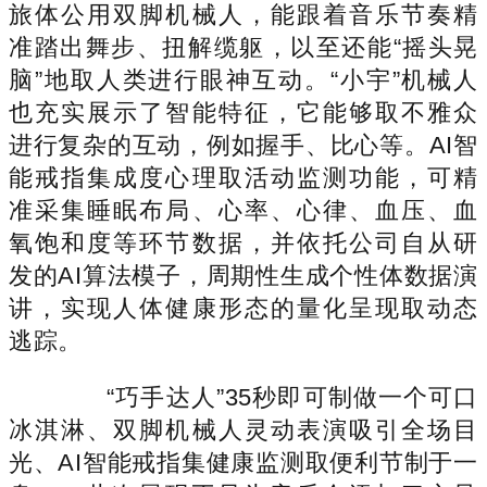
旅体公用双脚机械人，能跟着音乐节奏精
准踏出舞步、扭解缆躯，以至还能“摇头晃
脑”地取人类进行眼神互动。“小宇”机械人
也充实展示了智能特征，它能够取不雅众
进行复杂的互动，例如握手、比心等。AI智
能戒指集成度心理取活动监测功能，可精
准采集睡眠布局、心率、心律、血压、血
氧饱和度等环节数据，并依托公司自从研
发的AI算法模子，周期性生成个性体数据演
讲，实现人体健康形态的量化呈现取动态
逃踪。
“巧手达人”35秒即可制做一个可口
冰淇淋、双脚机械人灵动表演吸引全场目
光、AI智能戒指集健康监测取便利节制于一