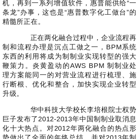
机，再到一系列增值软件，惠普能供给“一
条龙”办事，这也是“惠普数字化工做台”的
精髓所正在。
正在两化融合过程中，企业流程再
制和流程办理是沉点工做之一，BPM系统
东西的利用将成为制制业实现转型的强大
鞭策力。炎黄盈动的AWS BPM 制制业处
理方案能同一的对营业流程进行梳理、施
行断根、优化和整合，加快实现企业转型
升级。
华中科技大学校长李培根院士权势
巨子发布了2012-2013年中国制制业取消息
化十大热点。对2012年两化融合的热点形
势做出了全面的年终总结，并对2013年制