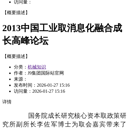
访问量：
【概要描述】
2013中国工业取消息化融合成
长高峰论坛
【概要描述】
分类：
机械知识
作者：J9集团国际站官网
来源：
发布时间：
2026-01-27 15:16
访问量：
2026-01-27 15:16
详情
国务院成长研究核心资本取政策研
究所副所长李佐军博士为取会嘉宾带来了