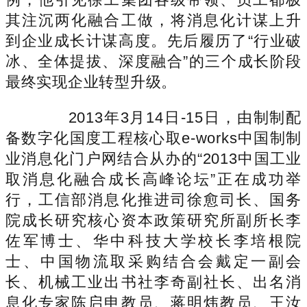
其注沉两化融合工做，将消息化计谋上升
到企业成长计谋高度。先后履历了“行业破
冰、全体提拔、深度融合”的三个成长阶段
最终实现企业转型升级。
2013年3月14日-15日，由制制配
备数字化国度工程核心取e-works中国制制
业消息化门户网结合从办的“2013中国工业
取消息化融合成长高峰论坛”正在成功举
行，工信部消息化推进司徐愈司长、国务
院成长研究核心资本政策研究所副所长李
佐军博士、华中科技大学校长李培根院
士、中国物流取采购结合会戴定一副会
长、机械工业出书社李奇副社长、出名消
息化专家陈启申教员、蒋明炜教员、王汝