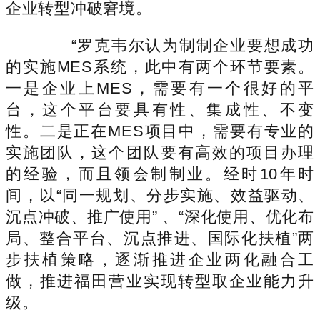
企业转型冲破窘境。
“罗克韦尔认为制制企业要想成功
的实施MES系统，此中有两个环节要素。
一是企业上MES，需要有一个很好的平
台，这个平台要具有性、集成性、不变
性。二是正在MES项目中，需要有专业的
实施团队，这个团队要有高效的项目办理
的经验，而且领会制制业。经时10年时
间，以“同一规划、分步实施、效益驱动、
沉点冲破、推广使用” 、“深化使用、优化布
局、整合平台、沉点推进、国际化扶植”两
步扶植策略，逐渐推进企业两化融合工
做，推进福田营业实现转型取企业能力升
级。