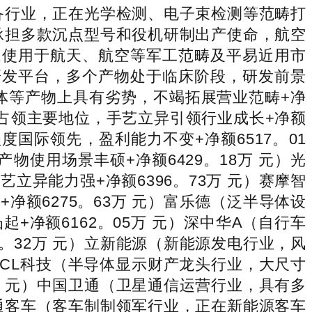
设备行业，正在光学检测、电子束检测等范畴打
，承担多款沉点型号和役机研制出产使命，航空
普遍使用于航天、航空等军工范畴及平易近用市
物研发平台，多个产物处于临床阶段，研发前景
头体等产物上具有劣势，不竭拓展营业范畴+净
场占领主要地位，手艺立异引领行业成长+净额
度国际领先，盈利能力不变+净额6517。01
使用场景丰硕+净额6429。18万 元）光
异能力强+净额6396。73万 元）赛摩智
额6275。63万 元）富乐德（泛半导体设
净额6162。05万 元）深中华A（自行车
。32万 元）立新能源（新能源发电行业，风
TCL科技（半导体显示财产龙头行业，大尺寸
万 元）中国卫通（卫星通信运营行业，具有多
宇通客车（客车制制领军行业，正在新能源客车