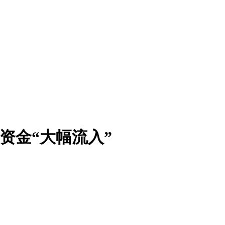
资金“大幅流入”