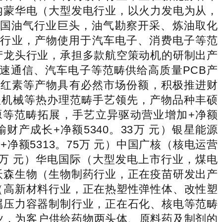
）内蒙华电（大型发电行业，以火力发电为从，
（中国油气行业巨头，油气勘察开采、炼油取化
制制行业，产物使用于汽车电子、消费电子等范
出产龙头行业，承担多款航空策动机的研制出产
高速通信、汽车电子等范畴供给高质量PCB产
番茄红素等产物具有必然市场份额，积极推进财
工程机械等热办理范畴手艺领先，产物品种丰硕
能源等范畴拓展，手艺立异驱动营业增加+净额
财产成长+净额5340。33万 元）银星能源
额5313。75万 元）中国广核（核电运营
9万 元）华电国际（大型发电上市行业，煤电
）沃森生物（生物制药行业，正在疫苗研发出产
份（高新材料行业，正在热塑性弹性体、改性塑
金属压力容器制制行业，正在石化、核电等范畴
行业，为客户供给药物两头体、原料药及制剂的