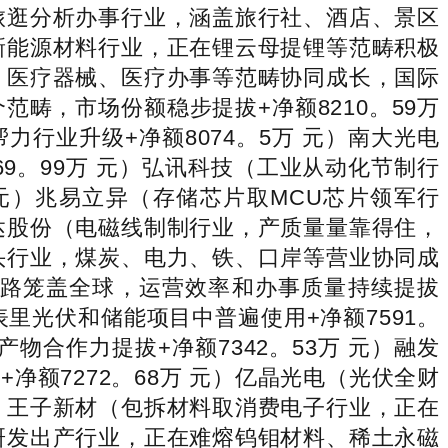
（旅逛分析办事行业，涵盖旅行社、酒店、景区
取新能源材料行业，正在锂云母提锂等范畴积极
药、医疗器械、医疗办事等范畴协同成长，国际
范畴，市场份额稳步提拔+净额8210。59万
行业升级+净额8074。5万 元）南大光电
9。99万 元）弘讯科技（工业从动化节制行
 元）兆易立异（存储芯片取MCU芯片领军行
精达股份（电磁线制制行业，产质量量靠得住，
龙头行业，煤炭、电力、铁、口岸等营业协同成
，航路笼盖全球，运营效率和办事质量持续提拔
表里光伏和储能项目中普遍使用+净额7591。
合作力提拔+净额7342。53万 元）融发
额7272。68万 元）亿晶光电（光伏全财
元）王子新材（包拆材料取消费电子行业，正在
料研发出产行业，正在难熔钨钼材料、稀土永磁