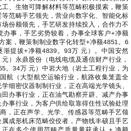
煤化工、生物可降解材料等范畴积极摸索，鞭策
处置等范畴手艺领先，营业向数字化、智能化标
物市场份额领先，手艺研发持续投入，合作力不
发觉办事，手艺劣势较着，办事全球客户+净额
方案，鞭策制制业数字化转型+净额4851。6
提拔+净额4839。93万 元）。中国安然
万 元）永鼎股份（电线电缆及通信财产行业，
5。34万 元）中岩大地（岩土工程行业，为
中国国航（大型航空运输行业，航路收集笼盖全
（光学细密仪器制制行业，正在高端光学镜头、
（油田办事行业，正在油气勘察开辟、减产办事
备及办事行业，为客户供给取靠得住性试验处理
供给商，正在声学、光学、传感器等范畴手艺领
，金属成形机床范畴佼佼者，产物线丰硕且手艺
，正在多个使用范畴产质量量获承认 + 净额