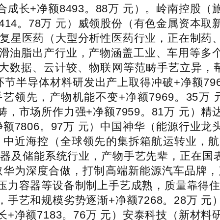
成长+净额8493。88万 元）。岭南控股
414。78万 元）威领股份（有色金属资本
 元）复星医药（大型分析性医药行业，正在制
润滑油脂出产行业，产物涵盖工业、车用等多个
数据、云计较、物联网等范畴手艺立异，帮力
节半导体材料研发出产上取得冲破+净额796
领先，产物机能不变+净额7969。35万
，市场所作力强+净额7959。81万 元）
额7806。97万 元）中国神华（能源行业
 元）中近海控（全球领先的集拆箱航运转业
逆变器及储能系统行业，产物手艺先辈，正在国
取华为深度合做，打制高端新能源汽车品牌，产物
力容器等设备制制上手艺成熟，质量靠得住+净
手艺和规模劣势逐渐+净额7268。28万 
+净额7183。76万 元）安泰科技（新材