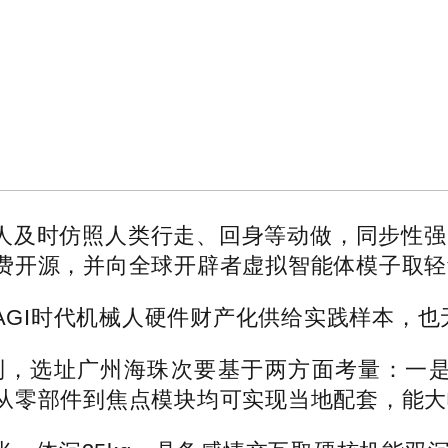
仿照人类行走、回身等动做，同步性强。任晓
费开源，并向全球开辟者虚拟智能体模子取轻
I时代机械人硬件财产化供给实践样本，也
选址广州海珠次要基于两方面考量：一是响应
从零部件到焦点模块均可实现当地配套，能大