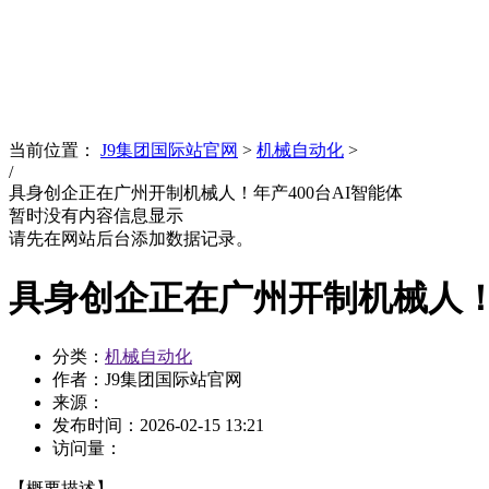
News
文化品牌
当前位置：
J9集团国际站官网
>
机械自动化
>
/
具身创企正在广州开制机械人！年产400台AI智能体
暂时没有内容信息显示
请先在网站后台添加数据记录。
具身创企正在广州开制机械人！年
分类：
机械自动化
作者：J9集团国际站官网
来源：
发布时间：
2026-02-15 13:21
访问量：
【概要描述】