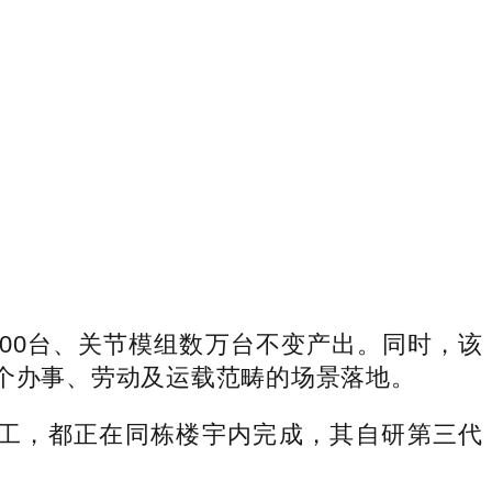
0台、关节模组数万台不变产出。同时，该
0个办事、劳动及运载范畴的场景落地。
工，都正在同栋楼宇内完成，其自研第三代